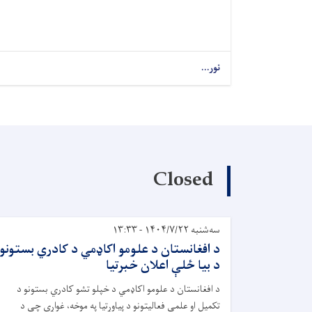
نور...
Closed
سه‌شنبه ۱۴۰۴/۷/۲۲ - ۱۳:۳۳
د افغانستان د علومو اکاډمي د کادري بستونو
د بیا ځلې اعلان خبرتیا
د افغانستان د علومو اکاډمي د خپلو تشو کادري بستونو د
تکمیل او علمي فعالیتونو د پیاوړتیا په موخه، غواړي چې د