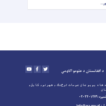
ور...
Youtube
Facebook
Twitter
د افغانستان د علومو اکاډمي
 شاه بوبو جان جومات ترڅنګ ، شهرنو، کابل،
ان
 ۰۲۰۲۲۰۱۲۷۹
ل
: