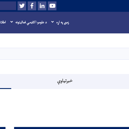
Twitter
Facebook
LinkedIn
Youtube
لټون
زموږ په اړه
د علومو اکاډمي فعاليتونه
اطلاع
اصلي
منځپانګه
دانګل
خبرتیاوې