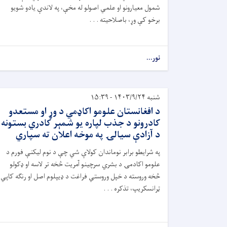
شمول معیارونو او علمي اصولو له مخې، په لاندې یادو شویو
برخو کې وړ، باصلاحیته . . .
نور...
شنبه ۱۴۰۳/۹/۲۴ - ۱۵:۳۹
د افغانستان علومو اکاډمي د وړ او مستعدو
کادرونو د جذب لپاره یو شمېر کادري بستونه
د آزادې سیالۍ په موخه اعلان ته سپاري
په شرایطو برابر نوماندان کولاې شي چې د نوم لیکنې فورم د
علومو اکادمۍ د بشري سرچینو آمریت څخه تر لاسه او ډکولو
څخه وروسته د خپل وروستي فراغت د ډیپلوم اصل او رنګه کاپي،
ټرانسکریپ، تذکره . . .