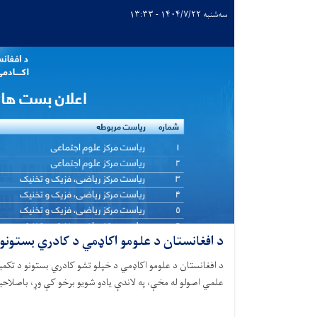
سه‌شنبه ۱۴۰۴/۷/۲۲ - ۱۳:۳۳
د افغانستان د علومو اکاډمي د کادري بستونو 
د افغانستان د علومو اکاډمي د خپلو تشو کادري بستونو د تکمیل 
علمي اصولو له مخې، په لاندې یادو شویو برخو کې وړ، باصلاح