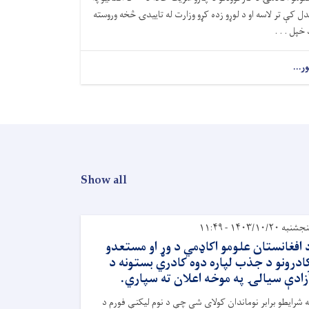
دل کې تر لاسه او د لوړو زده کړو وزارت له تاییدۍ څخه وروسته
 خپل . . .
ور...
Show all
شنبه ۱۴۰۳/۱۰/۲۰ - ۱۱:۴۹
 افغانستان علومو اکاډمي د وړ او مستعدو
ادرونو د جذب لپاره دوه کادري بستونه د
زادې سیالۍ په موخه اعلان ته سپاري.
ه شرایطو برابر نوماندان کولای شي چې د نوم لیکنې فورم د