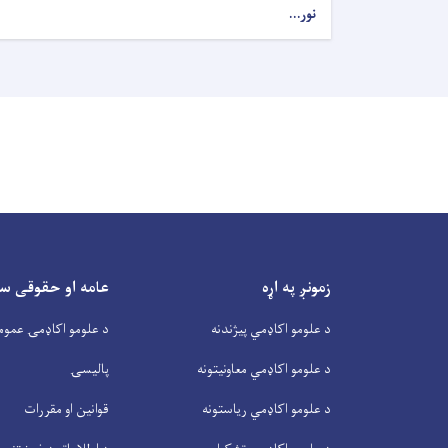
نور...
زمونږ په اړه
عامه او حقوقی س
د علومو اکاډمي پیژندنه
د علومو اکاډمۍ عموم
د علومو اکاډمي معاونیتونه
پالیسۍ
د علومو اکاډمي ریاستونه
قوانین او مقررات