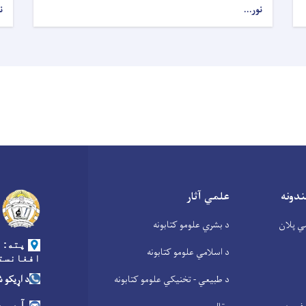
نور...
ن
ندونه
علمي آثار
ي پلان
د بشري علومو کتابونه
پته: د
د اسلامي علومو کتابونه
افغانست
د طبیعي - تخنیکي علومو کتابونه
د اړیکو شمیره:
آیمی