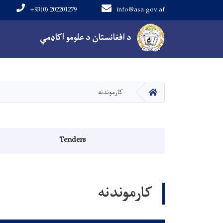
+93(0) 202201279
info@asa.gov.af
Main navigation
د افغانستان د علومو اکاډمي
کور
کارموندنه
منوی اطلاعیه
Tenders
کارموندنه