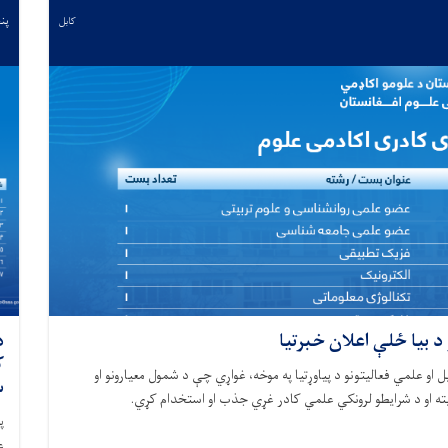
پنجشن
کابل
د بیا ځلې اعلان خبرتیا
د
ک
او علمي فعالیتونو د پیاوړتیا په موخه، غواړي چې د شمول معیارونو او
س
یته او د شرایطو لرونکي علمي کادر غړي جذب او استخدام کړي.
پ