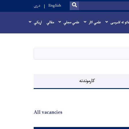
SEARCH
English
دری
اتو ته لاسرسی
علمي اثار
علمي مجلې
مقالې
اړيکې
کارموندنه
All vacancies