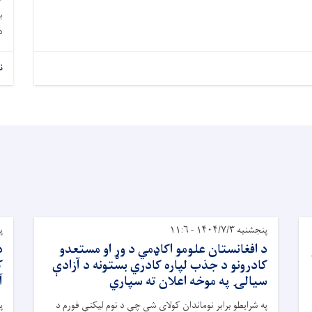
ب
د
ن
پنجشنبه ۱۴۰۴/۷/۳ - ۱۱:۶
پنج
د افغانستان علومو اکاډمي د وړ او مستعدو
د
کادرونو د جذب لپاره کادري بستونه د آزادې
ک
سیالۍ په موخه اعلان ته سپاري
آ
په شرایطو برابر نوماندان کولای شي چې د نوم لیکنې فورم د
پ