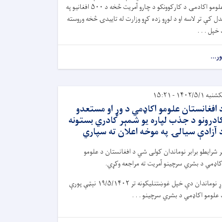
علومو اکادمۍ د کارکوونکو د چارو آمریت څخه د ۵۰۰ افغانیو په
دل کې تر لاسه او د لوړو زده کړو وزارت له تاییدۍ څخه وروسته
 خپل . . .
ور...
نبه ۱۴۰۲/۵/۱ - ۱۵:۲۱
 افغانستان علومو اکاډمي د وړ او مستعدو
ادرونو د جذب لپاره یو شمېر کادري بستونه
 آزادې سیالۍ په موخه اعلان ته سپاري
ر شرایطو برابر نوماندان کولی شي د افغانستان د علومو
کاډمي د ‌بشري سرچینو آمریت ته مراجعه وکړي.
ړ نوماندان دې خپل غوښتنلیکونه تر
۱۹/۵/۱۴۰۲
نېټې پورې
 علومو اکاډمي د بشري سرچینو . . .