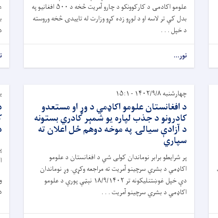
علومو اکادمۍ د کارکوونکو د چارو آمریت څخه د ۵۰۰ افغانیو په
بدل کې تر لاسه او د لوړو زده کړو وزارت له تاییدۍ څخه وروسته
ب
د خپل . . .
د
نور...
ن
چهارشنبه ۱۴۰۲/۹/۸ - ۱۵:۱
یکش
د افغانستان علومو اکاډمي د وړ او مستعدو
د
کادرونو د جذب لپاره یو شمېر کادري بستونه
ک
د آزادې سیالۍ په موخه دوهم ځل اعلان ته
د
سپاري
پ
پر شرایطو برابر نوماندان کولی شي د افغانستان د علومو
ا
اکاډمي د ‌بشري سرچینو آمریت ته مراجعه وکړي. وړ نوماندان
و
دې خپل غوښتنلیکونه تر ۱۸/۹/۱۴۰۲ نېټې پورې د علومو
د
اکاډمي د بشري سرچینو آمریت . . .