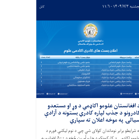
به ۱۴۰۴/۷/۳ - ۱۱:۶
کابل
 افغانستان علومو اکاډمي د وړ او مستعدو
ادرونو د جذب لپاره کادري بستونه د آزادې
یالۍ په موخه اعلان ته سپاري
ه شرایطو برابر نوماندان کولای شي چې د نوم لیکنې فورم د
علومو اکادمۍ د کارکوونکو د چارو آمریت څخه د ۵۰۰ افغانیو په