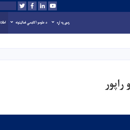
Twitter
Facebook
LinkedIn
Youtube
لټون
زموږ په اړه
د علومو اکاډمي فعاليتونه
اطلاع
اصلي
منځپانګه
دانګل
 راپور