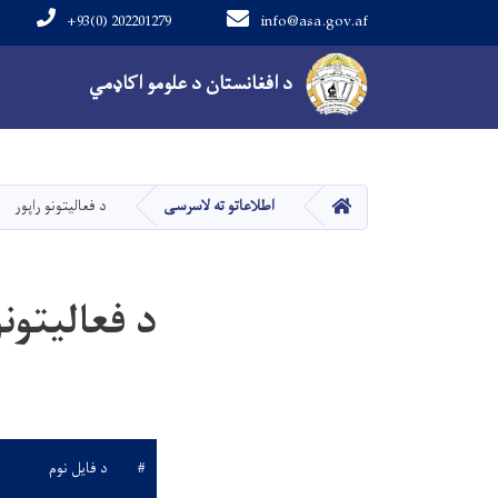
+93(0) 202201279
info@asa.gov.af
Main navigation
د افغانستان د علومو اکاډمي
کور
اطلاعاتو ته لاسرسی
د فعاليتونو راپور
د فعاليتونو
#
د فایل نوم