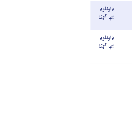
ډاونلوډ
يې کړئ
ډاونلوډ
يې کړئ