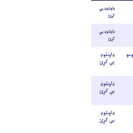
ډاونلوډ یې
کړئ
ډاونلوډ یې
کړئ
 ۲۴ نیټې د علومو
ډاونلوډ
یې کړئ
ډاونلوډ
یې کړئ
ډاونلوډ
يې کړئ