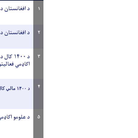
د افغانستان د علومو اکاډمي د ۳
۱
د افغانستان د علومو اکاډمي د ۲
۲
۳
اکاډمي فعالیتون
۴
د ۱۴۰۰ مالي کال د فعالیتونو او لاسته راوړنو راپور د افغانستان د علومو اکاډمۍ اداره
د علومو اکاډمي د ۱۳۹۹ل کال لاسته راوړنې او
۵