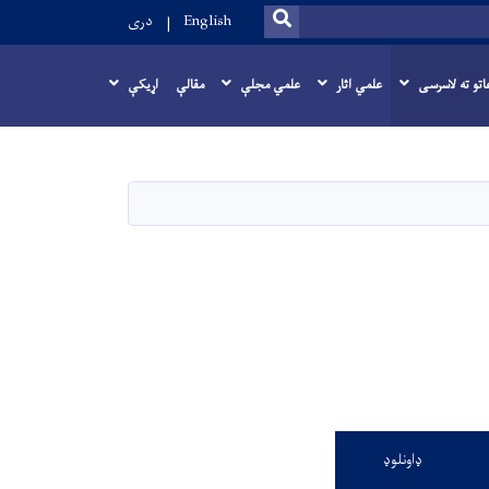
SEARCH
English
دری
اتو ته لاسرسی
علمي اثار
علمي مجلې
مقالې
اړيکې
ډاونلوډ