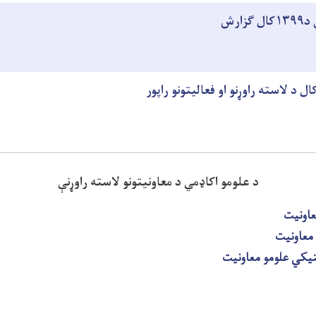
زارش
د علومو اکاډمي د معاونیتونو لاسته راوړنې
عاونیت
 معاونیت
یکي علومو معاونیت