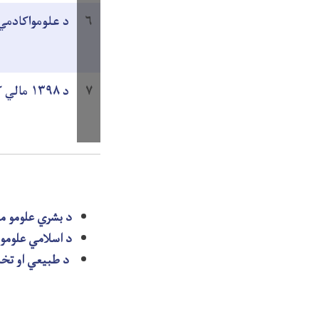
۶
د علومواکادمي د۱۳۹۹کال ګ
۷
د ۱۳۹۸ مالي کال د لاسته راوړنو او فعاليتونو راپور
د بشري علومو م
د اسلامي علومو
د طبیعي او تخن