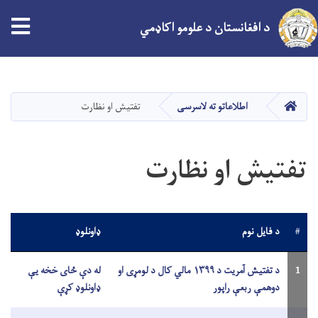
tion
د افغانستان د علومو اکاډمي
اصلي
منځپانګه
دانګل
کور
اطلاعاتو ته لاسرسی
تفتیش او نظارت
تفتیش او نظارت
#
د فایل نوم
ډاونلوډ
1
د تفتیش آمریت د ۱۳۹۹ مالي کال د لومړی او
له دې ځای خخه یې
دوهمې ربعې راپور
ډاونلوډ کړې