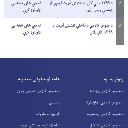
2
د ۱۳۹۹ مالي کال د تفتیش آمریت لومړی او
له دې ځای څخه یې
دوهمې ربعې راپور
ډاونلوډ کړې
3
د علومو اکاډمي د داخلي تفتیش آمریت د
له دې ځای څخه یې
۱۳۹۸ کال پلان
ډاونلوډ کړې
زمونږ په اړه
عامه او حقوقی سندونه
د علومو اکاډمي پیژندنه
د علومو اکاډمۍ عمومي پلان
د علومو اکاډمي معاونیتونه
پالیسۍ
د علومو اکاډمي ریاستونه
قوانین او مقررات
د علومو اکاډمۍ تشکیل
د اطلاعاتو د غوښتنې فورمه