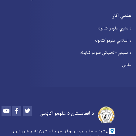
علمي آثار
د بشري علومو کتابونه
د اسلامي علومو کتابونه
د طبیعي - تخنیکي علومو کتابونه
مقالې
Youtube
Facebook
Twitter
د افغانستان د علومو اکاډمي
پته: د شاه بوبو جان جومات ترڅنګ ، شهرنو،