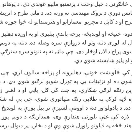
 ځانګړنې د خپل وخت د پرتمنیو ماڼیو غوندې دي، د پوهانو په
سانس دورې د بروک مهندسۍ ته ورته ده. د ماڼۍ طرح د اتریشي
 او د کابل د مجربو معمارانو او هنرمندانو له خوا جوړه ش
دوه- ختیځه او لوېدیځه- برخه باندې بېلېږي او په اوږده دهلی
له لوری دننه وتو له دروازې سره وصله ده. دننه په دویم
ی پراخ دالان اوڅار دی، چې ماڼۍ ته په ننوتو سره سترګې
و او پاڼو ښایسته شوي دي
.
نو کې څلوېښت خونې، دهلیزونه او پراخه سالون لري، چې 
وې ده او تزئینات یې په توږل شویو لرګیو شوي دي. د د
ن رنګه لرګي ښکاري، په چت کې ګل، پاڼې او د اهلي 
ه لایه کړکۍ په طلايي رنګ منیاتوري شوي، چې بې له شکه
ه. د یادولو وړ ده، د اوومې لسیزې تر پیل پورې په لوېدیځ
ځ لاره کې غټې بلورنې هندارې وې، همدارنګه د دویم پوړ
 هند څخه په فیلونو راوړل شوې وې او د بخارۍ پر دیوال ب