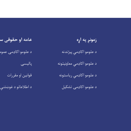
زمونږ په اړه
عامه او حقوقی س
د علومو اکاډمي پیژندنه
د علومو اکاډمۍ عموم
د علومو اکاډمي معاونیتونه
پالیسۍ
د علومو اکاډمي ریاستونه
قوانین او مقررات
د علومو اکاډمۍ تشکیل
د اطلاعاتو د غوښتنې 