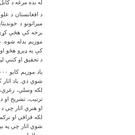
له بده مرغه د کاب
د افغانستان د علو
میراثونو د خوندیتا
برخه کې هڅې کړي
موزیم بدله شوه. د
کې په ډېرو هڅو او 
د تحقیق او کتنې ل
یاد موزیم کابو
۰۰۰
شوي دي. یاد اثار ک
لکه وسلې، زغرې، ت
ترتیب، تشریح او د
او هنري اثار چې د 
لکه قزاقي او ترکم
شوي اثار چې په بېل