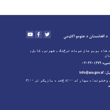
Youtube
Facebook
Twitter
د افغانستان د علومو اکاډمي
 شاه بوبو جان جومات ترڅنګ ، شهرنو، کابل،
ان
 ۰۲۰۲۲۰۱۲۷۹
ل
:
info@asa.gov.af
وختونه
: د سهار له ۸:۰۰ څخه د مازیګر تر ۴:۰۰