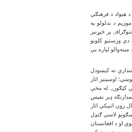
د هېواد د فرهنګي
موزیم د بدلولو په
نوګرافۍ پر څېړنیز
 دې ورستیو کلونو
ینه‌والو لپاره یې
 نندارې ته کېښودل
وښي؛ اوسپنیز اثار
کي کټګورۍ له مخې
مدارنګه ډېر نفیس
ل زون اتنیکي اثار
لسګونو لاسي ګنډل
وي او د افغانستان