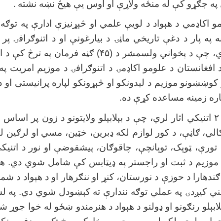
ل په جګړو کې له منځه ولاړې او اوس یې هیڅ نښه نشته
.
مو اکاډمي د هېواد د لویې علمي او څېړنیزې ادارې په توګه 
به په پار د دغې تاریخي ماڼۍ د بیارغونې او د اتنوګرافۍ پر 
، چې د پخواني ولسمشر د (
۴۵)
ګڼه فرمان په ترڅ کې د ات
 افغانستان د علومو اکاډمۍ د اتنوګرافۍ د موزیم امریت په
کوښښونو موزیم د لیدونکو او څېړونکو لپاره پرانیستی او د م
پاره زمینه مساعده کړې ده
.
۲
اتنیکي اثار لري، چې د بېلابېلو ولایتونو د زون پر اساس
الي، ګاڼې، د کور لوازم لکه ډبرین، خټین، مسي او لرګین ل
ورې، ټوپک، توپانچې، چاقوګان، پیشقوضې او نور د اتنی
 موزیم د ثبت او راجستر په ډیټابس کې شامل شوي دي. ه
ګندهارا د حوزې د نورستان، کنړ او ننګرهار او د هېواد د شما
ني کیږدۍ په عملي توګه نندارې ته کېښودل شوي دي. په 
ابېلو رنګونو او ډولنو د هېواد د هنرمندو ښځو له خوا جوړ ش