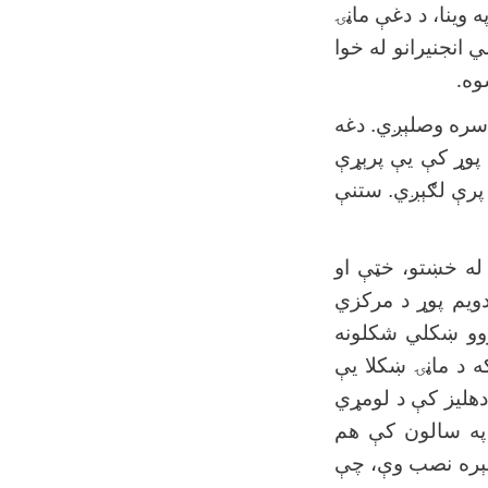
 وینا، د دغې ماڼۍ
 انجنیرانو له خوا
وه
.
ز سره وصلېږي. دغه
 پوړ کې یې پرېړې
 پرې لګېږي. ستنې
له خښتو، خټې او
ویم پوړ د مرکزي
ژوو ښکلي شکلونه
 د ماڼۍ ښکلا یې
 دهلیز کې د لومړي
 په سالون کې هم
رسېره نصب وې، چې