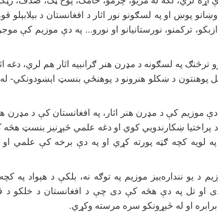
ورې اړه لري، لکه له مریو، چرمو، خامک، پوخ ټک، صدف، رڼ
اوښانو پوښ او په لسګونو نور اثار د افغانستان د بېلابېلو قو
 ازبکو، ترکمنو، نورستانیانو او نورو... په دې موزیم کې م
رو ترڅنګ په لسګونه د مډرن هنر ګرانبیه اثار هم لري، دغه اث
ابل پوهنتون د ښکلو هنرونو د پوهنځي بنسټ اېښودونکي- له 
ه دې موزیم کې د مډرن هنر اثار، په افغانستان کې د مډرن ه
د پراختیا ښکارندويي کوي او دغه علمي څېړنیز بنسټ هڅ
په لویه کچه ګټه پورته کړي او په دې برخه کې علمي او
م د یو ننداره‌ييز موزیم په توګه نه، بلکې د هېواد په کچه
ی او تل په دې هڅه کې دی چې د افغانستان د خلکو د ف
ه برابره او له څېړونکو سره مرسته وکړي
.