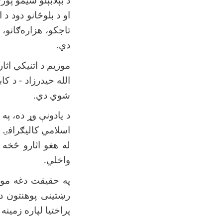
د بېلابېلو سیمو پ
او د بلوڅانو دود د 
تاجکو، هزاره‌ګانو،
دي
.
موزیم د اتنیکي اثا
الله حیدرزاد - د ک
شوي دي
.
د یادونې وړ ده، پ
اسلامي کاليګرافۍ 
له هغو اثارو څخه 
واخلي
.
په حقیقت دغه موزی
رښتینی پوهنتون د
پراختیا لپاره زمین