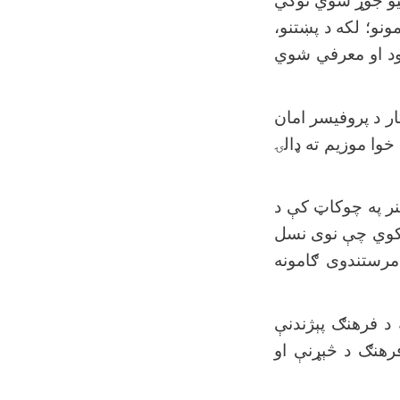
کیو جوړ شوي توکي
مونو؛ لکه د پښتنو،
وجود او معرفي شوي
ار د پروفیسر امان
خوا موزیم ته ډالۍ
نر په چوکاټ کې د
ه کوي چې نوی نسل
 مرستندوی ګامونه
 د فرهنګ پېژندنې
رهنګ د څېړنې او