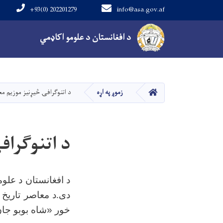
+93(0) 202201279
info@asa.gov.af
Main navigation
د افغانستان د علومو اکاډمي
کور
زموږ په اړه
د اتنوګرافۍ څیړنیز موزیم م
د اتنوگراف
د افغانستان د علوم
دی
د معاصر تاریخ 
.
خور «شاه بوبو جان