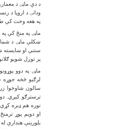
د دې ماڼۍ د معمارۍ
ودانۍ د اروپا د رن
په هغه وخت کې طرح
ماڼۍ په منځ کې په 
ښکلې ماڼۍ د شمال 
ستنې او ښایسته شو
پر توږل شویو ګلان
ماڼۍ په دوو پوړو
لرګیو څخه جوړه ش
سالون شاوخوا زری
ترسترګو کېږي. دو
نوره هم ډېره کړې د
او دویم پوړ ترمن
بلورینې هندارې له