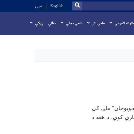
SEARCH
English
دری
اتو ته لاسرسی
علمي اثار
علمي مجلې
مقالې
اړيکې
‌بوبوجان" ماڼۍ کې
ازي کوي، د هغه د