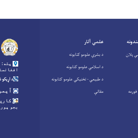
ندونه
علمي آثار
ي پلان
د بشري علومو کتابونه
پته: د
د اسلامي علومو کتابونه
افغانست
د طبیعي - تخنیکي علومو کتابونه
د اړیکو شمیره:
آیمی
فورمه
مقالې
کاري 
بجو پورې