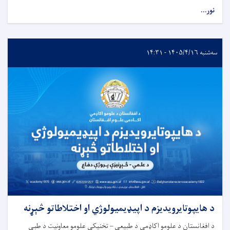
نور...
سه‌شنبه ۱۴۰۵/۴/۱۶ - ۱۴:۳۱
د هایپوتایرویدیزم د اپیډیمیولوژي او اختلاطاتو څېړنه
د افغانستان د علومو اکاډمي د طبیعي – تخنیکي علومو معاونیت د طبي