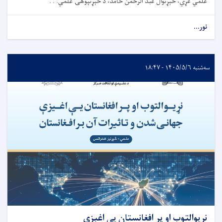
علمي غړي، څېړنوال عبد الرحمن حامد، د څېړنپوهۍ علمي. . .
نور...
سه‌شنبه ۱۴۰۵/۵/۶ - ۱۸:۴۷
نړیوالتوب او پر افغانستان یې اغېزې