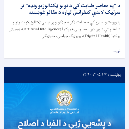
د "په معاصر طبابت کې د نویو ټکنالوژیو ونډه" تر
سرلیک لاندې کنفرانس لپاره د مقالو غوښتنه
په وروستیو لسیزو کې د طبابت ډګر د چټکو او پرله‌پسې ټکنالوژیکو بدلونونو
شاهد پاتې شوی دی. مصنوعي ځیرکتیا (Artificial Intelligence)، ډیجیټل
روغتیا (Digital Health)، روبوټیک جراحي، جنیټیکي . . .
نور...
چهارشنبه ۱۴۰۵/۴/۳۱ - ۱۴:۹