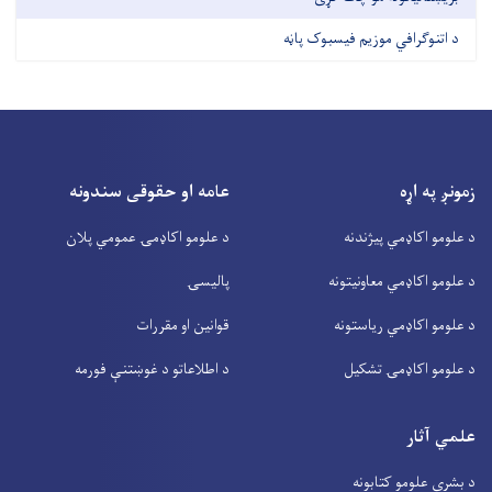
د اتنوګرافي موزیم فیسبوک پاڼه
زمونږ په اړه
عامه او حقوقی سندونه
د علومو اکاډمي پیژندنه
د علومو اکاډمۍ عمومي پلان
د علومو اکاډمي معاونیتونه
پالیسۍ
د علومو اکاډمي ریاستونه
قوانین او مقررات
د علومو اکاډمۍ تشکیل
د اطلاعاتو د غوښتنې فورمه
علمي آثار
د بشري علومو کتابونه