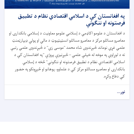
په افغانستان کې د اسلامي اقتصادي نظام د تطبیق
فرصتونه او ننګونې
د افغانستان د علومو اکاډمي د إسلامي علومو معاونیت د إسلامي بانکدارۍ او
معاصرو مسائلو مرکز د معاصرو مسائلو انسټيټیوټ د مالي او پولي ډيپارټمنټ
علمي غړي نوماند څېړندوی شاه محمد "موسی زي" د څېړندوی علمي رتبې
ته د لوړاوي په موخه له خپلې علمي – څېړنیزې پروژې "په افغانستان کې د
اسلامي اقتصادي نظام د تطبیق فرصتونه او ننګونې" څخه د إسلامي
بانکدارۍ او معاصرو مسائلو مرکز کې د علماوو، پوهانو او څېړونکو په حضور
کې دفاع وکړه.
نور...