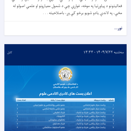
فعالیتونو د پیاوړتیا په موخه، غواړي چې د شمول معیارونو او علمي اصولو له
مخې، په لاندې یادو شویو برخو کې وړ، باصلاحیته . . .
نور...
سه‌شنبه ۱۴۰۴/۷/۲۲ - ۱۳:۳۳
کابل