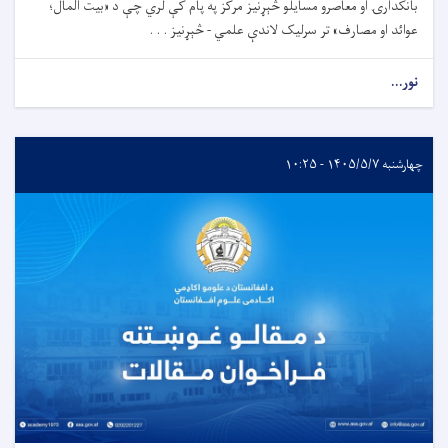
بانکدارۍ او معاصرو مسایلو څېړنیز مرکز په پام کې لري چې د «بیت المال؛
عوائد او مصارف» تر سرلیک لاندې علمي - څېړنیز . . .
نور...
چهارشنبه ۱۴۰۵/۵/۷ - ۱۰:۲۵