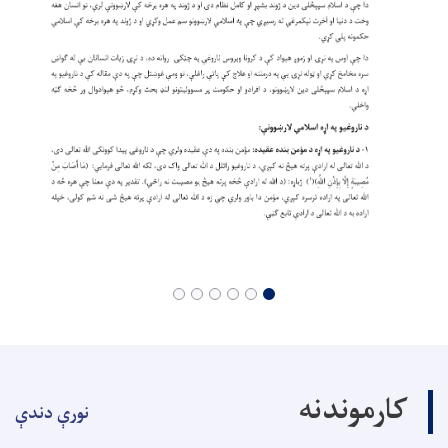
کارموندنه
نورې دندې