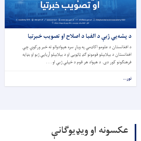
د پشه‌یي ژبې د الفبا د اصلاح او تصویب خبرتیا
د افغانستان د علومو اکاډمي په ویاړ سره هېوادوالو ته خبر ورکوي چې
افغانستان د بېلابېلو قومونو ګډ ټاټوبی او د بېلابېلو آریایي ژبو او بډایه
فرهنګونو کور دی. د هېواد هر قوم د خپلې ژبې او . . .
نور...
عکسونه او ویډیوګانې