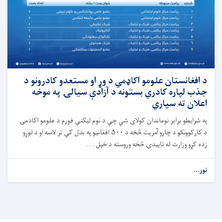
د افغانستان علومو اکاډمي د وړ او مستعدو کادرونو د
جذب لپاره کادري بستونه د آزادې سیالۍ په موخه
اعلان ته سپاري
په شرایطو برابر نوماندان کولای شي چې د نوم لیکنې فورم د علومو اکادمۍ
د کارکوونکو د چارو آمریت څخه د ۵۰۰ افغانیو په بدل کې تر لاسه او د لوړو
زده کړو وزارت له تاییدۍ څخه وروسته د خپل . . .
نور...