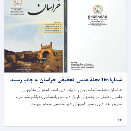
شمارۀ 166 مجلۀ علمی_تحقیقی خراسان به چاپ رسید
خراسان مجلۀ مطالعات زبان و ادبیات دری است که در آن مقاله­های
علمی_تحقیقی در بخش­های تاریخ ادبیات، زبان­شناسی، فولکلورشناسی،
نظریه و نقد ادبی و سایر گونه­های ادبیات­شناسی به نشر می­رسد.
نور...