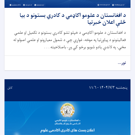
د افغانستان د علومو اکاډمي د کادري بستونو د بیا
ځلې اعلان خبرتیا
د افغانستان د علومو اکاډمي د خپلو تشو کادري بستونو د تکمیل او علمي
فعالیتونو د پیاوړتیا په موخه، غواړي چې د شمول معیارونو او علمي اصولو له
مخې، په لاندې یادو شویو برخو کې وړ، باصلاحیته . . .
نور...
پنجشنبه ۱۴۰۴/۷/۳ - ۱۱:۶
کابل