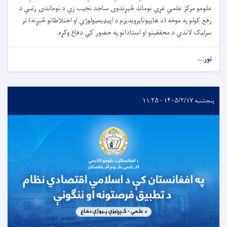
علومو مرکز علمي غړي نوماند څېړندوی ساجد نجیب زي د نوماندۍ رتبې د
رفع کولو په موخه (د هایپوتایرویدیزم د اپیډیمیولوژي او اختلاطاتو څېړنه) تر
سرلیک لاندې د محققینو او استاذانو په حضور کې دفاع وکړه.
نور...
پنجشنبه ۱۴۰۵/۲/۱۷ - ۱۱:۲۵