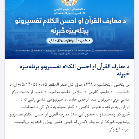
د معارف القرآن او احسن الکلام تفسیرونو پرتله‌ییزه
څېړنه
نن پنځنۍ / پنجشنبه د ۱۴۴۸هـ ق کال صفر المظفر ۱۵مه (۸/۵/۱۴۰۵ ل) د
افغانستان د علومو اکاډمي د اسلامي علومو معاونیت د تفسیر او حدیث مرکز
علمي غړي، څېړنوال عبد الرحمن حامد، د څېړنپوهۍ علمي رتبې ته د
لوړاوي په موخه، د علومو اکاډمۍ د کنفرانسونو په تالار کې د استادانو،
څېړونکو او محققینو په حضور کې د (د معارف القرآن او احسن الکلام تفسیرونو
پرتله‌ییزه څېړنه) تر سرلیک لاندې له خپلې علمي پروژې څخه په بریالیتوب
سره دفاع وکړه.