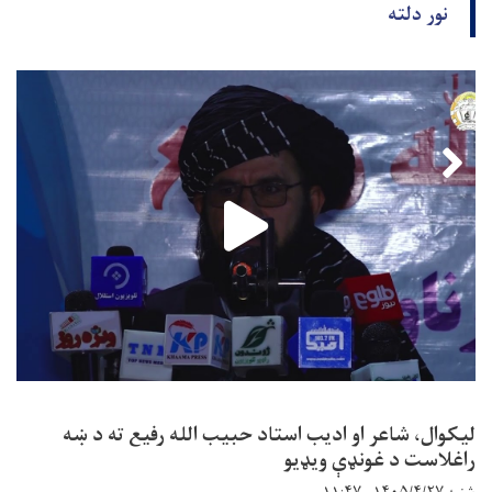
نور دلته
لیکوال، شاعر او ادیب استاد حبیب الله رفیع ته د ښه
راغلاست د غونډې ویډیو