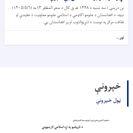
نن درېنۍ / سه ‎شنبه د ۱۴۴۸ هـ ق کال د صفر المظفر ۱۳مه (۱۴۰۵/۵/۶)
نېټه، د افغانستان د علومو اکاډمي د اسلامي علومو معاونیت د عقیدې او
ثقافت مرکز په نوښت د (نړیوالتوب او پر افغانستان یې. . .
نور...
خپرونې
ټول خپرونې