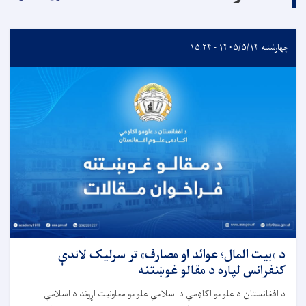
چهارشنبه ۱۴۰۵/۵/۱۴ - ۱۵:۲۴
د «بیت المال؛ عوائد او مصارف» تر سرلیک لاندې
کنفرانس لپاره د مقالو غوښتنه
د افغانستان د علومو اکاډمي د اسلامي علومو معاونیت اړوند د اسلامي