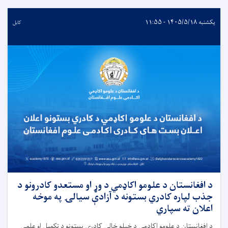
یکشنبه ۱۴۰۵/۵/۱۸ - ۱۱:۵۵
کابل
د افغانستان د علومو اکاډمي د وړ او مستعدو کادرونو د
جذب لپاره کادري بستونه د آزادې سیالۍ په موخه
اعلان ته سپاري
د افغانستان د علومو اکاډمي د خپلو خالي کادري بستونو د تکمیل او علمي