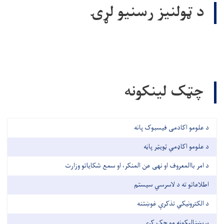
د ټولنیز رسنیو لړۍ
چټک لینکونه
د علومو اکادمی فیسبوک پانه
د علومو اکاډمي ټویټر پاڼه
د امر باالمعروف او نهی عن المنکر، او سمع شکایاتو وزارت
اطلاعاتو ته د لاسرسي سیستم
د الکترونیکي تذکرې غوښتنه
بریښنالیکونه مو چک کړی