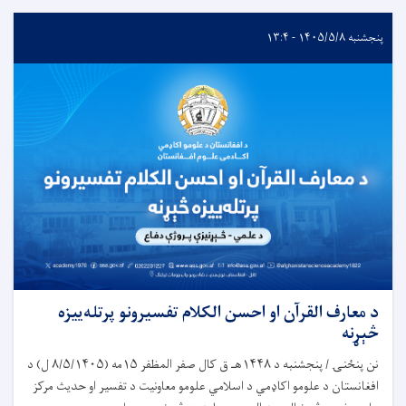
پنجشنبه ۱۴۰۵/۵/۸ - ۱۳:۴
د معارف القرآن او احسن الکلام تفسیرونو پرتله‌ییزه
څېړنه
نن پنځنۍ / پنجشنبه د ۱۴۴۸هـ ق کال صفر المظفر ۱۵مه (۸/۵/۱۴۰۵ ل) د
افغانستان د علومو اکاډمي د اسلامي علومو معاونیت د تفسیر او حدیث مرکز