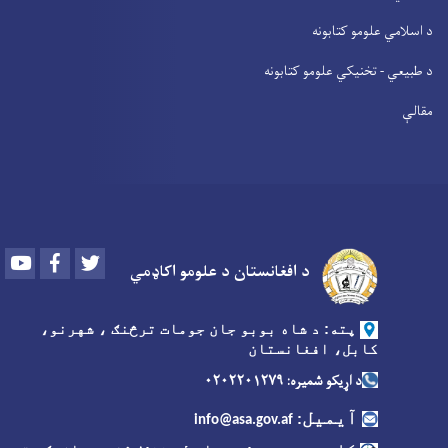
د اسلامي علومو کتابونه
د طبیعي - تخنیکي علومو کتابونه
مقالې
Youtube
Facebook
Twitter
د افغانستان د علومو اکاډمي
پته: د شاه بوبو جان جومات ترڅنګ ، شهرنو،
کابل، افغانستان
د اړیکو شمیره: ۰۲۰۲۲۰۱۲۷۹
آیمیل
:
info@asa.gov.af