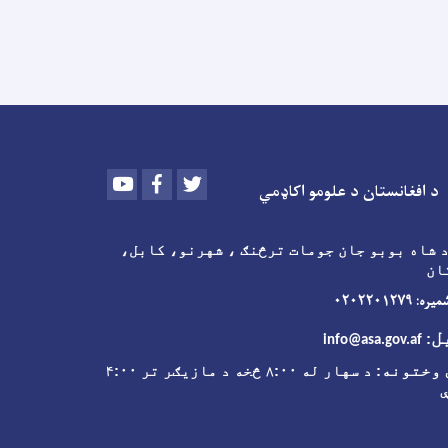
Youtube
Facebook
Twitter
د افغانستان د علومو اکاډمي
 شاه بوبو جان جومات ترڅنګ ، شهرنو، کابل،
ان
 ۰۲۰۲۲۰۱۲۷۹
ل
:
info@asa.gov.af
وختونه
: د سهار له ۸:۰۰ څخه د مازیګر تر ۴:۰۰