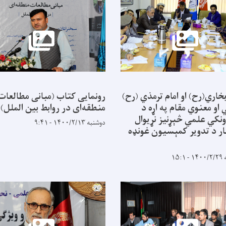
بخاري(رح) او امام ترمذي (رح)
رونمایی کتاب (مبانی مطالعات
او معنوي مقام په اړه د
منطقه‌ای در روابط بین الملل)
نكي علمي څېړنيز نړيوال
دوشنبه ۱۴۰۰/۲/۱۳ - ۹:۴۱
ر د تدویر كمېسيون غونډه
۱۵: