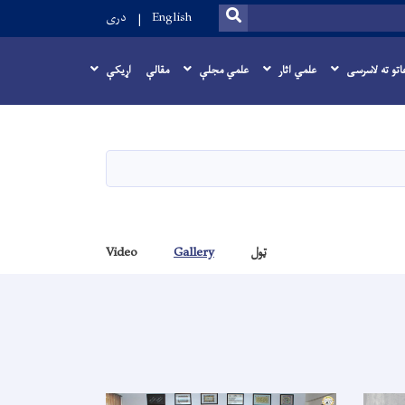
SEARCH
English
دری
اتو ته لاسرسی
علمي اثار
علمي مجلې
مقالې
اړيکې
ټول
Gallery
Video