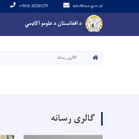
+93(0) 202201279
info@asa.gov.af
Main navigation
د افغانستان د علومو اکاډمي
کور
گالری رسانه
گالری رسانه