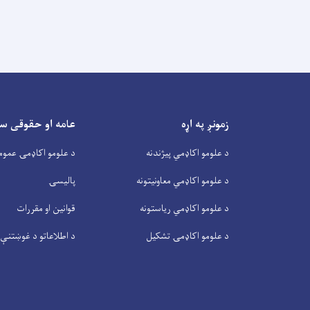
زمونږ په اړه
عامه او حقوقی س
د علومو اکاډمي پیژندنه
د علومو اکاډمۍ عموم
د علومو اکاډمي معاونیتونه
پالیسۍ
د علومو اکاډمي ریاستونه
قوانین او مقررات
د علومو اکاډمۍ تشکیل
د اطلاعاتو د غوښتنې 