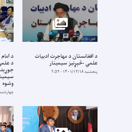
د افغانستان د مهاجرت ادبیات
د امام 
علمي -څېړنيز سیمینار
د علمي 
جوړېدو
پنجشنبه ۱۴۰۱/۱۲/۱۸ - ۹:۵۲
سيمينا
وشوه
چهارشنبه ۱۴۰۰/۲/۲۹ - ۱