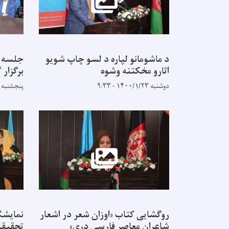
د ماشومانو لپاره د لسو چاپ شويو
جلسه ب
اثارو مخکتنه وشوه
برگزار 
دوشنبه ۱۴۰۰/۱/۲۳ - ۹:۳۳
پنجشنبه ۱۴۰۰/۱/۱۹ - ۱۲:۱۰
روگشایی کتاب «اوزان شعر در اشعار
نمایشگ
شاعران معاصر فارسی دری»
تحقیقا