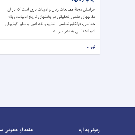
خراسان مجلۀ مطالعات زبان و ادبیات دری است که در آن
مقاله­های علمی_تحقیقی در بخش­های تاریخ ادبیات، زبان­
شناسی، فولکلورشناسی، نظریه و نقد ادبی و سایر گونه­های
ادبیات­شناسی به نشر می­رسد.
نور...
زمونږ په اړه
عامه او حقوقی س