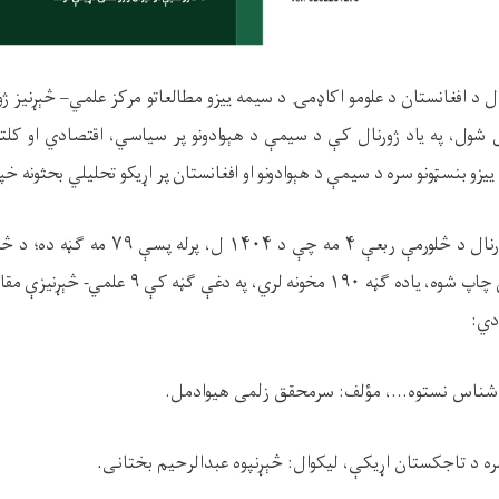
ل د افغانستان د علومو اکاډمۍ د سيمه ييزو مطالعاتو
مرکز علمي– څېړنيز ژ
ول، په ياد ژورنال کې د سيمې د هېوادونو پر سياسي، اقتصادي او کلتور
ه ييزو بنسټونو سره د سيمې د هېوادونو او افغانستان پر اړيکو تحليلي بحثونه
خپر
مطالعات ژورنال د څلورمې ربعې ۴ مه چې د ۴
مسؤليت او اهتمام لاندې چاپ شوه، ياده ګڼه ۱۹۰ مخو
دي:
ناس نستوه...، مؤلف: سرمحقق زلمی هيوادمل.
ره د تاجکستان اړيکې، ليکوال: څېړنپوه عبدالرحيم بختانی
.