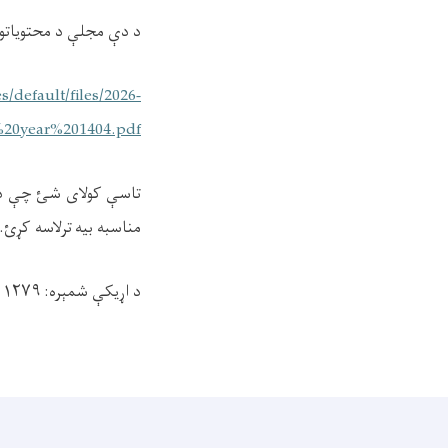
د دې مجلې د محتوياتو 
es/default/files/2026-
20year%201404.pdf
تاسې کولای شئ چې دغه 
مناسبه بیه ترلاسه کړئ.
د اړيکې شمېره: ۰۲۰۲۲۰۱۲۷۹