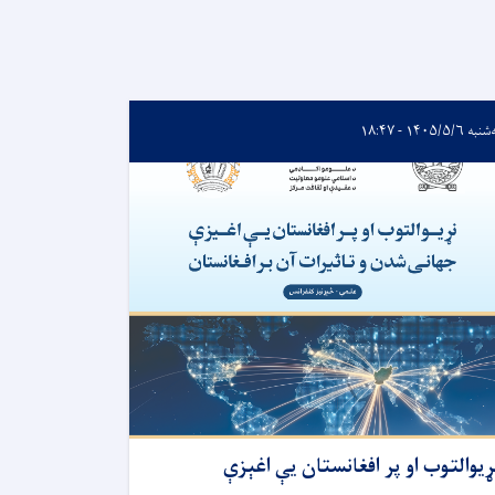
ه ۱۴۰۵/۵/۶ - ۱۸:۴۷
ړیوالتوب او پر افغانستان یې اغېزې