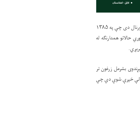
ورنال دی چې په
۱۳۸۵
ي حالاتو همدارنګه له
ېږي.
۱۴۰ ل، پرله پسې ۷۹ مه ګڼه ده؛ د څېړندوی بشرمل زرغون تر
نه لري، په دغې ګڼه کې ۹ علمي- څېړنيزې مقالې خپرې شوې دي چې