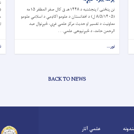
نن پنځنۍ / پنجشنبه د ۱۴۴۸هـ ق کال صفر المظفر ۱۵مه
(۸/۵/۱۴۰۵ ل) د افغانستان د علومو اکاډمي د اسلامي علومو
ع
معاونیت د تفسیر او حدیث مرکز علمي غړي، څېړنوال عبد
ا
الرحمن حامد، د څېړنپوهۍ علمي. . .
نور...
ن
BACK TO NEWS
ندونه
علمي آثار