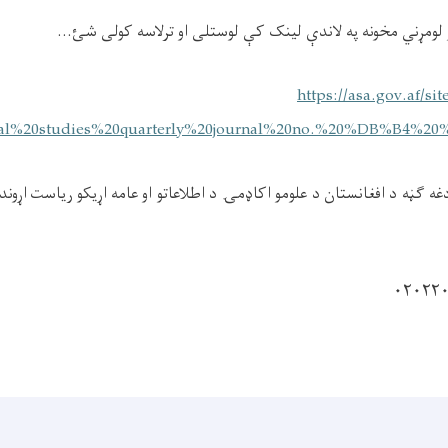
لومړني مخونه په لاندې لينک کې لوستلی او ترلاسه کولی شئ...
https://asa.gov.af/sit
nal%20studies%20quarterly%20journal%20no.%20%DB%B4%20%
ګڼه د افغانستان د علومو اکاډمۍ د اطلاعاتو او عامه اړیکو ریاست اړوند