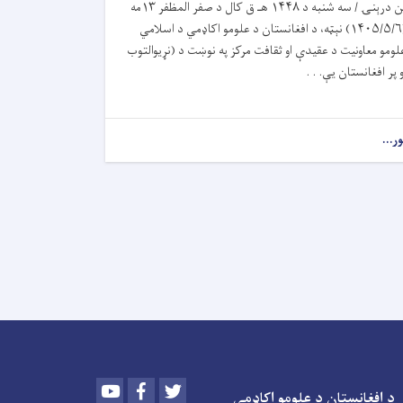
نن درېنۍ / سه ‎شنبه د ۱۴۴۸ هـ ق کال د صفر المظفر ۱۳مه
(۱۴۰۵/۵/۶) نېټه، د افغانستان د علومو اکاډمي د اسلامي
لومو معاونیت د عقیدې او ثقافت مرکز په نوښت د (نړیوالتوب
و پر افغانستان یې. . .
ور...
Youtube
Facebook
Twitter
د افغانستان د علومو اکاډمي