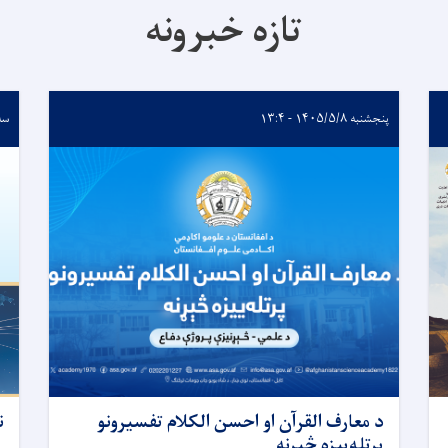
تازه خبرونه
پنجشنبه ۱۴۰۵/۵/۸ - ۱۳:۴
سه‌شنب
د معارف القرآن او احسن الکلام تفسیرونو
ن
پرتله‌ییزه څېړنه