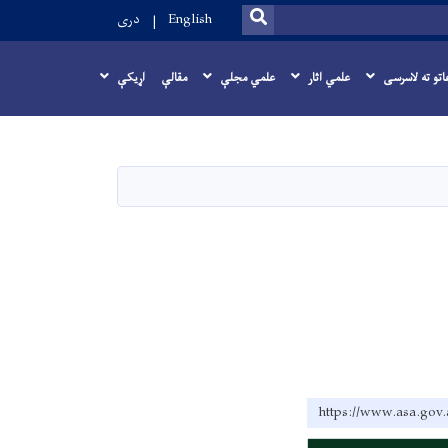
SEARCH
English
دری
اتو ته لاسرسی
علمي اثار
علمي مجلې
مقالې
اړيکې
https://www.as