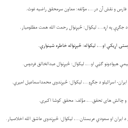
 فارس و نقش آن در...، مؤلفه: معاون سرمحقق راضيه غوث.
د جګړې په اړه...، ليکوال: څېړنوال رحمت الله همت مظلوميار
.
ستۍ اړيکې او...، ليکواله: څېړنواله خاطره شينوارې.
يمې هېوادونو ګټې او...، ليکوال: څېړنوال عبدالخالق فردوس.