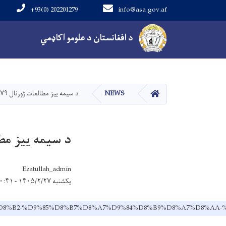
+93(0) 202201279
info@asa.gov.af
Main navigation
د افغانستان د علومو اکاډمي
کور
NEWS
د سيمه ييز مطالعات ژورنال ۷۹ مه ګڼه چاپ شوه!
د سيمه ييز مطالعات ژورن
Ezatullah_admin
یکشنبه ۱۴۰۵/۲/۲۷ - ۱۰:۴۱
D9%8A%D8%B2-%D9%85%D8%B7%D8%A7%D9%84%D8%B9%D8%A7%D8