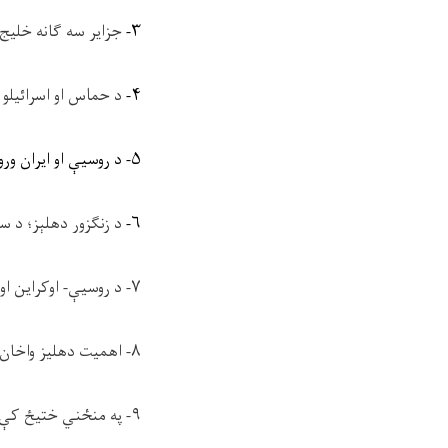
۳
-
جزاير سه ګانه خليج
۴
-
د حماس او اسرائيلو 
۵
-
د روسيې او ايران ورو
۶-
د زنګزور دهلېز؛ د س
۷- د روسيې- اوکراين او ايران- اسرائيلو د جګړو...، ليکوال: څېړندوی محمداسماعيل اميري.
۸- اهميت دهليز واخان و چالش های تحقق...، مؤلف: محقق کوشا اکبری.
۹- په منځني ختيځ کې د ايران او سعودي عربستان...، ليکوال: څېړندوی عاشق الله اخلاصيار.