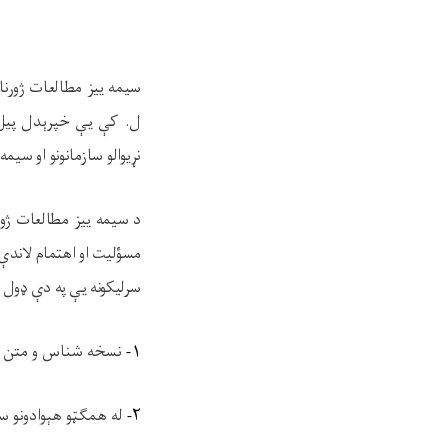
سيمه ييز مطالعات ژورنا
ل. کې يې خپرېدل پيل ش
نړيوالو سازمانونو او سيم
د سيمه ييز
سرليکونه يې په دې ډول 
۱-
نسخه شناس و متن ش
۲-
له همګټو هېوادونو س