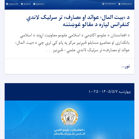
د «بیت المال؛ عوائد او مصارف» تر سرلیک لاندې
کنفرانس لپاره د مقالو غوښتنه
د افغانستان د علومو اکاډمي د اسلامي علومو معاونیت اړوند د اسلامي
بانکدارۍ او معاصرو مسایلو څېړنیز مرکز په پام کې لري چې د «بیت المال؛
عوائد او مصارف» تر سرلیک لاندې علمي - څېړنیز . . .
نور...
چهارشنبه ۱۴۰۵/۵/۷ - ۱۰:۲۵