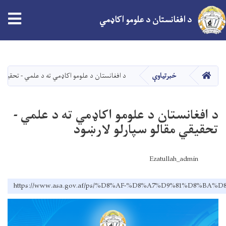
د افغانستان د علومو اکاډمي
اصلي
منځپانګه
دانګل
کور
خبرتیاوې
د افغانستان د علومو اکاډمي ته د علمي - تحقیقي 
د افغانستان د علومو اکاډمي ته د علمي -
تحقیقي مقالو سپارلو لارښود
Ezatullah_admin
https://www.asa.gov.af/ps/%D8%AF-%D8%A7%D9%81%D