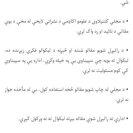
شي.
• د مجلې کتنپلاوی د علومو اکاډمي د نشراتي لایحې له مخې د یوې
مقالې د تائید او رد واک لري.
• د رالېږل شویو مقالو شننه او څېړنه د ليکوالو فکري زېږنده ده،
لیکوال ته بويه چې سپیناوی يې په خپله وکړي، اداره یې په سپيناوي
کې کوم مسئولیت نه لري.
• د مجلې له چاپ شويو مقالو څخه استفاده کول، بې له مأخذه جواز
نه لري.
• ادارې ته رالېږل شوې مقاله بېرته ليکوال ته نه ورکول کېږي.