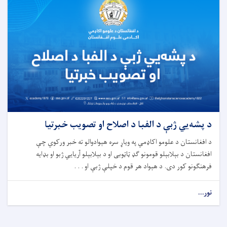
د پشه‌یي ژبې د الفبا د اصلاح او تصویب خبرتیا
د افغانستان د علومو اکاډمي په ویاړ سره هېوادوالو ته خبر ورکوي چې
افغانستان د بېلابېلو قومونو ګډ ټاټوبی او د بېلابېلو آریایي ژبو او بډایه
فرهنګونو کور دی. د هېواد هر قوم د خپلې ژبې او . . .
نور...