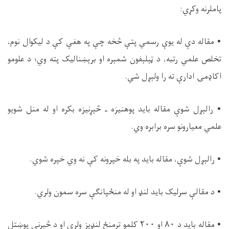
پاملرنه وکړي:
• مقاله دې له یوې رسمي پتې څخه چې په هغې کې د ليکوال نوم،
تخلص علمي رتبه، د ټېلېفون شمېره او برېښناليک پته وي؛ د علومو
اکاډمۍ ادارې ته را ولېږل شي.
• رالېږل شوې مقاله بايد پوهنيزه ـ څېړنيزه بكره او له منل شويو
علمي معيارونو سره برابره وي.
• رالېږل شوې، مقاله باید په بله خپرونه کې نه وي خپره شوي.
• د مقالې سرلیک باید لنډ او له منځپانگې سره سمون ولري.
• مقاله باید د ۸۰ او ۲۰۰ کلمو ترمنځ لنډيز ولري او د څېړنې پوښتل