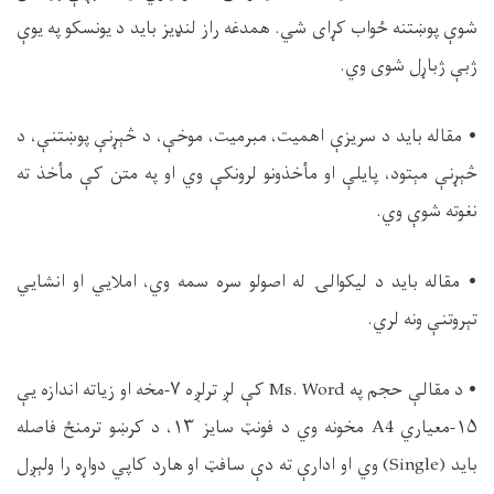
شوې پوښتنه ځواب کړای شي. همدغه راز لنډیز باید د یونسکو په يوې
ژبې ژباړل شوی وي.
• مقاله باید د سریزې اهمیت، مبرمیت، موخې، د څېړنې پوښتنې، د
څېړنې مېتود، پايلې او مأخذونو لرونکې وي او په متن کې مأخذ ته
نغوته شوې وي.
• مقاله باید د لیکوالۍ له اصولو سره سمه وي، املایي او انشايي
تېروتنې ونه لري.
• د مقالې حجم په Ms. Word کې لږ ترلږه ۷-مخه او زیاته اندازه یې
۱۵-معياري A4 مخونه وي د فونټ سایز ۱۳، د کرښو ترمنځ فاصله
باید (Single) وي او ادارې ته دې سافټ او هارد کاپي دواړه را ولېږل