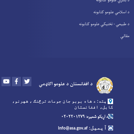
د بشري علومو کتابونه
د اسلامي علومو کتابونه
د طبیعي - تخنیکي علومو کتابونه
مقالې
Youtube
Facebook
Twitter
د افغانستان د علومو اکاډمي
پته: د شاه بوبو جان جومات ترڅنګ ، شهرنو،
کابل، افغانستان
د اړیکو شمیره: ۰۲۰۲۲۰۱۲۷۹
آیمیل
:
info@asa.gov.af