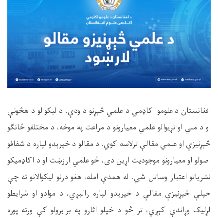
افغانستان د علومو اکاډمي د علمي څېړنو د ودې، د لیکوالو د هڅونې
او د ملي او نړیوالو علمي معیارونو د مراعت په موخه، د مختلفو څانګو
څېړنیزې او علمي مقالې ترلاسه کوي. د مقالو د خپرېدو لپاره د شفافو
اصولو او معیارونو موجودیت اړین دی، څو علمي ارزښت او د اکاډمیکو
نشریاتو اعتبار وساتل شي. له همدې امله، هغو درنو لیکوالانو ته چې
خپلې څېړنیزې مقالې د خپرېدو لپاره رالېږي، د موادو او شرایطو
لړلیک وړاندې کېږي، تر څو د خپلو اثارو په برابرولو کې ورته پوره