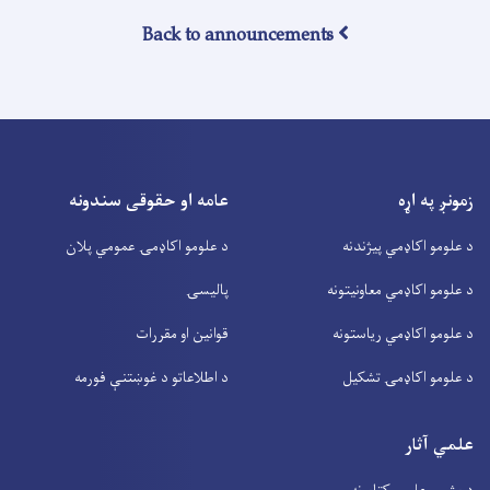
Back to announcements
زمونږ په اړه
عامه او حقوقی سندونه
د علومو اکاډمي پیژندنه
د علومو اکاډمۍ عمومي پلان
د علومو اکاډمي معاونیتونه
پالیسۍ
د علومو اکاډمي ریاستونه
قوانین او مقررات
د علومو اکاډمۍ تشکیل
د اطلاعاتو د غوښتنې فورمه
علمي آثار