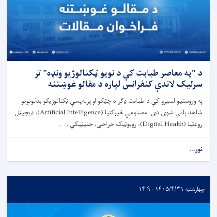
د "په معاصر طبابت کې د نویو ټکنالوژیو ونډه" تر
سرلیک لاندې کنفرانس لپاره د مقالو غوښتنه
په وروستیو لسیزو کې د طبابت ډګر د چټکو او پرله‌پسې ټکنالوژیکو بدلونونو
شاهد پاتې شوی دی. مصنوعي ځیرکتیا (Artificial Intelligence)، ډیجیټل
روغتیا (Digital Health)، روبوټیک جراحي، جنیټیکي . . .
نور...
چهارشنبه ۱۴۰۵/۴/۳۱ - ۱۴:۹