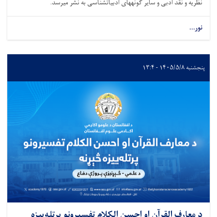
نظریه و نقد ادبی و سایر گونه­های ادبیات­شناسی به نشر می­رسد.
نور...
پنجشنبه ۱۴۰۵/۵/۸ - ۱۳:۴
د معارف القرآن او احسن الکلام تفسیرونو پرتله‌ییزه