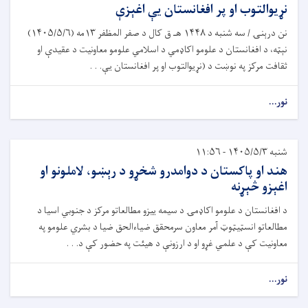
نړیوالتوب او پر افغانستان یې اغېزې
نن درېنۍ / سه ‎شنبه د ۱۴۴۸ هـ ق کال د صفر المظفر ۱۳مه (۱۴۰۵/۵/۶)
نېټه، د افغانستان د علومو اکاډمي د اسلامي علومو معاونیت د عقیدې او
ثقافت مرکز په نوښت د (نړیوالتوب او پر افغانستان یې. . .
نور...
شنبه ۱۴۰۵/۵/۳ - ۱۱:۵۶
هند او پاکستان د دوامدرو شخړو د رېښو، لاملونو او
اغېزو څېړنه
د افغانستان د علومو اکاډمۍ د سیمه ییزو مطالعاتو مرکز د جنوبي اسیا د
مطالعاتو انسټیټوټ آمر معاون سرمحقق ضیاءالحق ضیا د بشري علومو په
معاونیت کې د علمي غړو او د ارزونې د هیئت په حضور کې د. . .
نور...