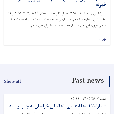
څېړنه
نن پنځنۍ / پنجشنبه د ۱۴۴۸هـ ق کال صفر المظفر ۱۵مه (۸/۵/۱۴۰۵ ل) د
افغانستان د علومو اکاډمي د اسلامي علومو معاونیت د تفسیر او حدیث مرکز
علمي غړي، څېړنوال عبد الرحمن حامد، د څېړنپوهۍ علمي. . .
نور...
Past news
Show all
شنبه ۱۴۰۵/۵/۱۷ - ۱۵:۴۴
شمارۀ 166 مجلۀ علمی_تحقیقی خراسان به چاپ رسید