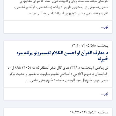
خراسان مجلۀ مطالعات زبان و ادبیات دری است که در آن مقاله­های
علمی_تحقیقی در بخش­های تاریخ ادبیات، زبان­شناسی، فولکلورشناسی،
نظریه و نقد ادبی و سایر گونه­های ادبیات­شناسی به نشر می­رسد.
نور...
پنجشنبه ۱۴۰۵/۵/۸ - ۱۳:۴
د معارف القرآن او احسن الکلام تفسیرونو پرتله‌ییزه
څېړنه
نن پنځنۍ / پنجشنبه د ۱۴۴۸هـ ق کال صفر المظفر ۱۵مه (۸/۵/۱۴۰۵ ل) د
افغانستان د علومو اکاډمي د اسلامي علومو معاونیت د تفسیر او حدیث مرکز
علمي غړي، څېړنوال عبد الرحمن حامد، د څېړنپوهۍ علمي. . .
نور...
سه‌شنبه ۱۴۰۵/۵/۶ - ۱۸:۴۷