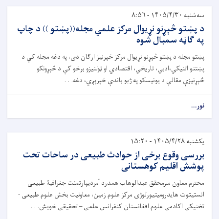
سه‌شنبه ۱۴۰۵/۴/۳۰ - ۸:۵۶
د پښتو څېړنو نړيوال مرکز علمي مجله((پښتو )) د چاپ
په ګاڼه سمبال شوه
پښتو مجله د پښتو څېړنو نړيوال مرکز خپرنيز ارګان دی، په دغه مجله کې د
پښتنو اتنيکي،ادبي، تاريخي، اقتصادي او ټولنيزو برخو کې د څېړونکو
څېړنيزې مقالې د يونيسکو په ژبو باندې خپرېږي، دغه. . .
نور...
یکشنبه ۱۴۰۵/۴/۲۸ - ۱۵:۲۰
بررسی وقوع برخی از حوادث طبیعی در ساحات تحت
پوشش اقلیم کوهستانی
محترم معاون سرمحقق عبدالوهاب همدرد آمردیپارتمنت جغرافیۀ طبیعی
انستیتوت هایدرومیتیورلوژی مرکز علوم زمین، معاونیت بخش علوم طبیعی -
تخنیکی اکادمی علوم افغانستان کنفرانس علمی – تحقیقی خویش. . .