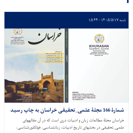
شنبه ۱۴۰۵/۵/۱۷ - ۱۵:۴۴
شمارۀ 166 مجلۀ علمی_تحقیقی خراسان به چاپ رسید
خراسان مجلۀ مطالعات زبان و ادبیات دری است که در آن مقاله­های
علمی_تحقیقی در بخش­های تاریخ ادبیات، زبان­شناسی، فولکلورشناسی،