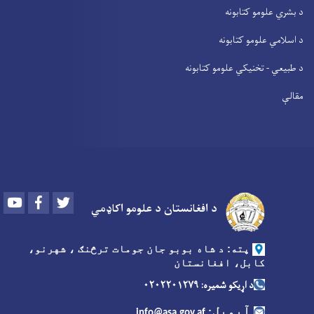
د بشري علومو کتابونه
د اسلامي علومو کتابونه
د طبیعي - تخنیکي علومو کتابونه
مقالې
Youtube
Facebook
Twitter
د افغانستان د علومو اکاډمي
پته: د شاه بوبو جان جومات ترڅنګ ، شهرنو،
کابل، افغانستان
د اړیکو شمیره: ۰۲۰۲۲۰۱۲۷۹
آیمیل
:
info@asa.gov.af