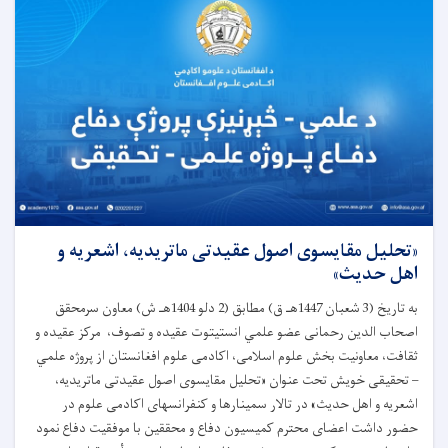
«تحلیل مقایسوی اصول عقیدتی ماتریدیه، اشعریه و
اهل حدیث»
به تاریخ (3 شعبان 1447هـ ق) مطابق (2 دلو 1404هـ ش) معاون سرمحقق
اصحاب الدین رحمانی عضو علمي انستیتوت عقیده و تصوف، مرکز عقیده و
ثقافت، معاونیت بخش علوم اسلامی، اکادمی علوم افغانستان از پروژه علمي
– تحقیقی خویش تحت عنوان «تحلیل مقایسوی اصول عقیدتی ماتریدیه،
اشعریه و اهل حدیث» در تالار سمینارها و کنفرانسهای اکادمی علوم در
حضور داشت اعضای محترم کمیسیون دفاع و محققین با موفقیت دفاع نمود