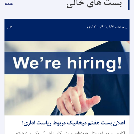
بست های خالی
همه
پنجشنبه ۱۴۰۲/۸/۴ - ۱۱:۵۳
کابل
اعلان بست هفتم میخانیک مربوط ریاست اداری!
اکادمی علوم افغانستان به منظور سپردن کار به اهل کار یک بست هفتم