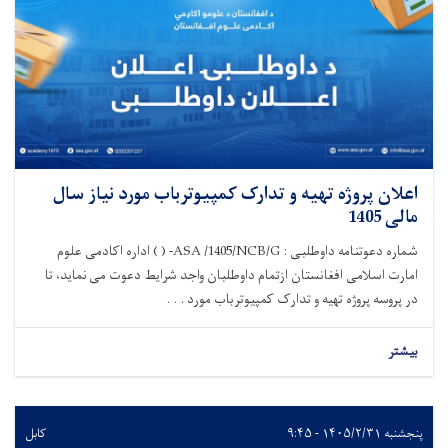
اعلان پروژه تهیه و تدارک کمپیوترباب مورد نیاز سال
مالی 1405
شماره دعوتنامه داوطلبی : ASA /1405/NCB/G- ( ) اداره اکادمی علوم
امارت اسلامی افغانستان ازتمام داوطلبان واجد شرایط دعوت می نماید، تا
در پروسه پروژه تهیه و تدارک کمپیوترباب مورد . . .
بیشتر
پنجشنبه ۱۴۰۵/۲/۳۱ - ۹:۴۵
کابل