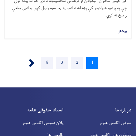
کې ځینې شاعران، لیکوالان او فرهنګي شخصیتونه د دې ځواک پیدا کوي
چې په پرديو هېوادونو کې پښتانه د ادب په ټغر سره راټول کړي او ادبي ټولنې
رامنځ ته کړي.
بیشتر
Pagination
Next ›
Page
4
Page
3
Page
2
Current
1
page
درباره ما
اسناد حقوقی عامه
معرفی اکادمی علوم
پلان عمومی اکادمی علوم
معاونیت های اکادمی علوم
پالیسی ها