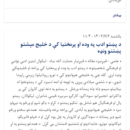
غږېدلای.
بیشتر
یکشنبه ۱۴۰۲/۷/۲ - ۱۱:۴
د پښتو ادب په وده او پرمختیا کې د خلیج مېشتو
پښتنو ونډه
« علمي - څیړنیزه مقاله » څېړنیار حمایت الله ښاد :لیکوال لنډيز ادبي ټولنې
او فرهنګي شخصیتونه د پښتو ادب په وده او پرمختیا کې پراخه او ځلېدونکې
ونډه لري. کله چې په خليجي هېوادونو کې د تورو زرو(تېلو) زېرمې راپیدا
شوې، نو د شلمې میلادي پېړۍ په اوومه او اتمه لسیزه کې د پښتونخوا له
بېلابېلو سیمو ډله ډله پښتانه ورغلل. د پښتنو په دغه لوی کاروان کې پر
ډاکترانو، انجنیرانو، سوداګرو، کارګرو سربېره ځینې شاعران، لیکوالان، پښتو
پال او فرهنګپال هم شامل وو. تنکیو پښتنو د کړاو د ډکو شپو او ورځو په تېرولو
سره د خلیجي هېوادونو په آبادۍ کې پراخه برخه واخیسته. همدغو سختو ورځو
شپو ډېر پښتانه د سوداګرۍ او کاروبار په چل پوه کړل او د خپلو فابریکو،
دوکانونو، موټرو، جایدادونو او شتمنیو څښتنان یې کړل. د همدغو پښتنو په لړ