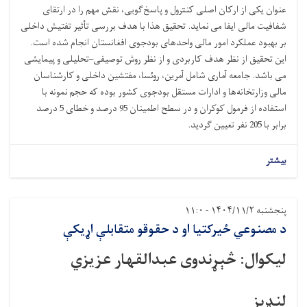
‌عنوان یکی از ارکان اصلی کنترول و پاسخ‌گویی، نقش مهم را در ارتقای
شفافیت مالی ایفا می نماید. تحقیق هذا با هدف بررسی تأثیر تفتیش داخلی
بر بهبود عملکرد امور مالی واحدهای بودجوی افغانستان انجام شده است.
این تحقیق از نظر هدف کاربردی و از نظر روش توصیفی–تحلیلی و پیمایشی
می باشد. جامعه آماری شامل آمرین، روئسا، مفتشین داخلی و کارشناسان
مالی وزارتخانه‌ها و ادارات مستقل بودجوی کشور بوده که حجم نمونه با
استفاده از فرمول کوکران و در سطح اطمینان 95 درصد و خطای 5 درصد
برابر با 205 نفر تعیین گردید.
بیشتر
پنجشنبه ۱۴۰۴/۱۱/۲ - ۱۱:۰
د مصنوعي ځیرکتیا او د حقوقو متقابلې اړیکې
لیکوال: څېړندوی عبدالقهار عزیزي
لنډيز