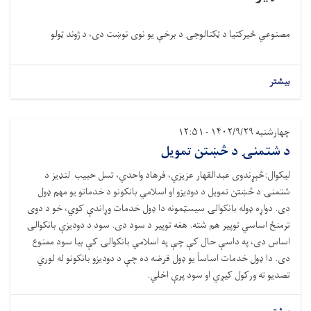
مصنوعي ځيرکتیا د ټکنالوجۍ د برخې یو نوی نوښت دی، د ژوند ټولو
بیشتر
چهارشنبه ۱۴۰۲/۹/۲۹ - ۱۲:۵۱
د شتمنۍ د څښتن تمویل
لیکوال:څېړندوی عبدالقهار عزیزي، فرهاد واحدي، تسل حبیب لنډیز د
شتمنۍ د څښتن تمویل د دودیزو او اسلامي بانکونو د خدماتو یو مهم ډول
دی. دواړه ډوله بانکوالۍ سیسټمونه دا ډول خدمات وړاندې کوي، خو د دوی
ترمنځ اساسي توپیر هم شته. هغه توپیر د سود دی. سود د دودیزې بانکوالۍ
اساس دی، په داسې حال کې چې په اسلامي بانکوالۍ کې بیا سود ممنوع
دی. دا ډول خدمات اساساً یو ډول قرضه ده چې د دودیزو بانکونو له لوري
تصدیو ته ورکول کیږي او سود پرې اخلي.