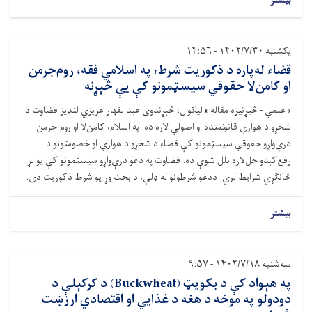
بیشتر
یکشنبه ۱۴۰۲/۷/۳۰ - ۱۴:۵۶
قضاء له‌پاره د ذکوریت شرط؛ په اسلامي فقه، روم‌جرمن
او کامن‌لا حقوقي سیسټمونو کې یې څېړنه
« علمي - څیړنیزه مقاله » لیکوال: څېړندوی عبدالقهار عزیزي لنډیز قضاوت د
شخړو د هواري قانونمنده او اصولي لاره ده. په اسلام، کامن‌لا او روم-جرمن
درې‌واړو حقوقي سیسټمونو کې قضاء د شخړو د هواري او خصومتونو د
رفع‌کېدو حل‌لاره بلل شوې ده. قضاوت په دغو درې‌واړو سیسټمونو کې یو لړ
ځانګړي شرایط لري. ددغو شرطونو له ډلې، د بحث وړ یو شرط ذکوریت دی.
بیشتر
سه‌شنبه ۱۴۰۲/۷/۱۸ - ۹:۵۷
په هېواد کې د بکویټ (Buckwheat) د کرکېلې د
دودولو په موخه د هغه د غذایي او اقتصادي ارزښت