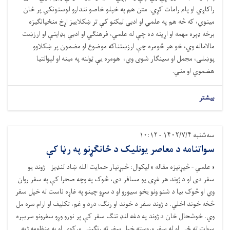
راکاږي او پام رامات کړي. متن هم په خپلو خاصو نندارو لوستونکي پر ځان
مینوي، که څه هم په علمي او ادبي لیکنو کې تر ښکلاییز اړخ منځپانګیزه
برخه ډېره مهمه او اړینه ده چې له علمي، فرهنګي او ادبي بډاینې او ارزښت
مالاماله وي، خو هر څومره چې ارزښتناکه موضوع او مضمون پر ښکلاوو
پوښلی، مجمل او سینګار شوی وي، هومره یې ټولنه په مینه او لېوالتیا
هضموي او مني.
بیشتر
سه‌شنبه ۱۴۰۲/۷/۴ - ۱۰:۱۲
سواتنامه د معاصر یونليک د ځانګړنو په رڼا کې
« علمي - څیړنیزه مقاله » لیکوال: څېړنیار حمایت الله ښاد لنډیز ژوند یو
سفر دی او د ژوند هر غړی یو مسافر دی، څوک په وچه صحرا کې په سفر روان
وي او څوک بیا د شنو ونو یخو سیورو او د سړو چینو په غاړه ناست له خپل سفر
څخه خوند اخلي. د ژوند سفر د خوند او رنګ، درد و غم، تکلیف او ارام سره مل
وي. خوشحال خان د ژوند په دغه لنډ تنګ سفر کې پر نورو وړو سفرونو سربېره
سوات ته ځي او له سفر وروسته خپل سفر ته رنګیني ورکوي او په منظومه ژبه