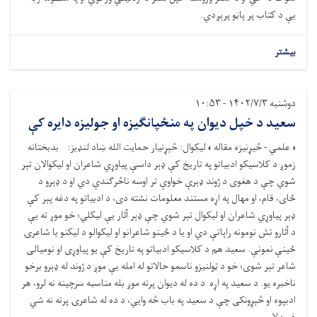
یې د کتاب پر پاڼو پرېږدي.
بیشتر
دوشنبه ۱۴۰۲/۷/۳ - ۱۰:۵۳
سعيد د خپل دیوان په منځپانګیزه او جولیزه دایره کې
« علمي - څیړنیزه مقاله » لیکوال: څېړنیار حمایت الله ښاد لنډيز: بدبختانه
زموږ د کلاسیکو ادبیاتو په تاریخ کې ډېر داسې پیاوړي شاعران او لیکوالان تېر
شوي چې د هغوی د ژوند ډېرې خواوې تر اوسه ناڅرګندې دي او د ډېرو د
ځای، قام، او مهال په اړه مستند معلومات نشته دی، د ادبیاتو په دغه پېر کې
ډېر پیاوړي شاعران او لیکوال تېر شوي چې ډېر آثار يې لیکلي؛ خو موږ ته يې
د آثارو تش نومونه راپاتې دي او یا د ځینو شاعرانو او لیکوالو د لیکنو یا شاعرۍ
ځينې نمونې. سعید هم د کلاسیکو ادبیاتو په تاریخ کې یو پیاوړی او نومیالی
شاعر تېر شوی؛ خو د ټولنیزو ناسمو حالاتو له امله یې موږ د ژوند له ډېرو برخو
ناخبره یو. د سعید په اړه د ده له دیوان پرته موږ بله مناسبه سرچینه نه لرو، هر
ادبپوه او څېړونکی چې د سعید په باب څه وايي، د ده له شاعرۍ پرته نه شي