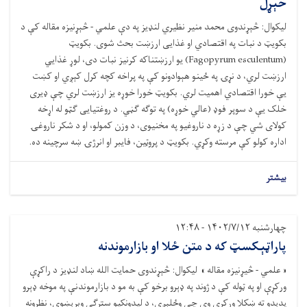
څېړل
لیکوال: څېړندوی محمد منیر نظیري لنډيز په دې علمي - څېړنیزه مقاله کې د
بکویټ د نبات په اقتصادي او غذایی ارزښت بحث شوی. بکویټ
(Fagopyrum esculentum) یو ارزښتناکه کرنیز نبات دی، لوړ غذايي
ارزښت لري، د نړۍ په ځينو هېوادونو کې په پراخه کچه کرل کېږي او کښت
یې خورا اقتصادي اهمیت لري. بکویټ خورا خوړه یز ارزښت لري چې ډیری
خلک یې د سوپر فوډ (عالي خوړه) په توګه ګڼي. د روغتیایی ګټو له اړخه
کولای شي چې د زړه د ناروغیو په مخنیوی، د وزن کمولو، او د شکر ناروغۍ
اداره کولو کې مرسته وکړي. بکویټ د پروټین، فایبر او انرژۍ ښه سرچینه ده.
بیشتر
چهارشنبه ۱۴۰۲/۷/۱۲ - ۱۲:۴۸
پاراټېکسټ که د متن ځلا او بازارموندنه
« علمي - څیړنیزه مقاله » لیکوال: څېړندوی حمایت الله ښاد لنډیز د راکړې
ورکړې او په ټوله کې د ژوند په ډېرو برخو کې به مو د بازارموندنې په موخه ډېرو
پدېدو ته ښکلا ورکړې وي چې وځلېږي، د لیدونکيو سترګې وبرېښوي، نظرونه