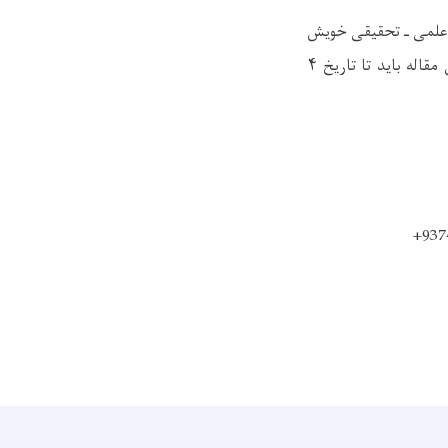
ت علمی ـ تحقیقی خویش
را مطابق محورهای یادشده و اصول تعیین‌شده ارسال نماید. برای تأیید کمیسیون علمی، عنوان مقاله باید تا تاریخ ۴