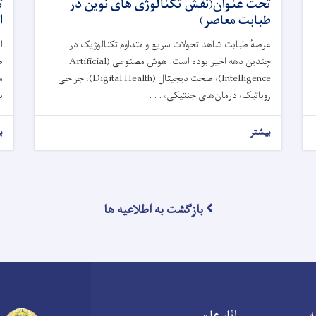
تحت عنوان(نقش تکنالوژی های نوین در
ت
طبابت معاصر)
ا
عرصهٔ طبابت شاهد تحولات سریع و متداوم تکنالوژیک در
ا
چندین دهه اخیر بوده است. هوش مصنوعی (Artificial
ط
Intelligence)، صحت دیجیتال (Digital Health)، جراحی
م
روباتیک، درمان‌های جنتیکی، . . .
ب
بیشتر
ب
بازگشت به اطلاعیه ها
ه
اثار علمی