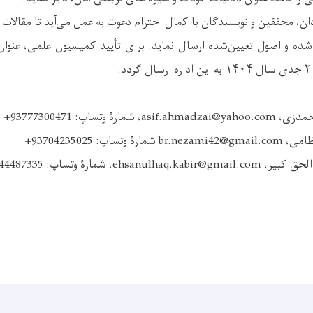
ادان، محققین و نویسندگان با کمال احترام دعوت به عمل می‌آید تا مقالا
 وتساپ: 93777300471+
ساپ: 93704235025+
e، شمارۀ وتساپ: 93744487335+