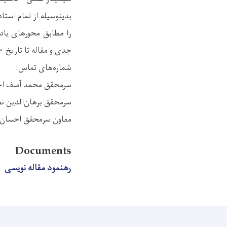
بدینوسیله از تمام است
جدی و مقاله تا تاریخ ۲۰ جدی سال ۱۴۰۴ به این اداره ارسال گردد.
شماره‌های تماس:
سرمحقق محمد آصف احمدزی، asif.ahmadzai@yahoo.com، شمارۀ
سرمحقق برهان‌الدین نظامی، br.nezami42@gmail.com شمارۀ وت
معاون سرمحقق احسان‌الحق کبیر، hsanulhaq.kabir@gmail.com
Documents
رهنمود مقاله نویسی