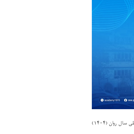
قرار است اکادمی علوم افغانستان به اهتمام مرکز زبانها و ادبیات معاونیت بخش علوم بشری طی سال روان (۱۴۰۴)