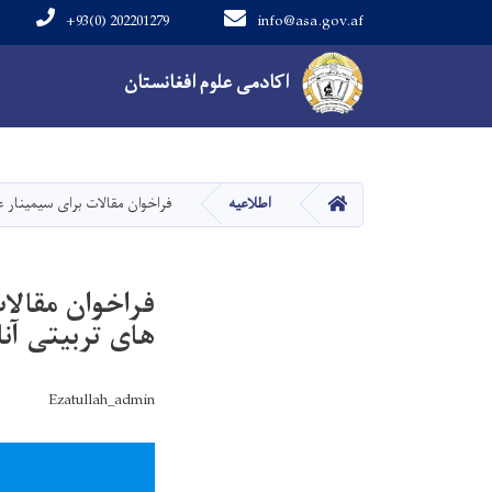
+93(0) 202201279
info@asa.gov.af
Main navigation
اکادمی علوم افغانستان
HOME
اطلاعیه
فراخوان مقالات برای سیمینار 
فراخوان مقالا
های تربیتی آنا
Ezatullah_admin