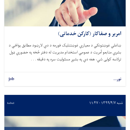
امربر و صفاکار (کارکن خدماتی)
ښاغلي غوښتونکي د معياري غوښتنليک فورمه د دې لارښود مطابق يواځې د
بشري منابعو آمريت د عمومي استخدام مديريت له دفتر څخه په حضوري ډول
ترلاسه کولی شي، هغه دې په بشپړ مسئوليت سره په دقیقه . . .
نور...
job
شنبه ۱۳۹۹/۴/۷ - ۱۱:۴۷
kabul