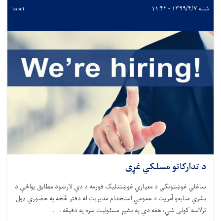
شنبه ۱۳۹۹/۴/۷ - ۱۱:۴۲
kabul
د تدارکاتو مسلکي غړی
ښاغلي غوښتونکي د معياري غوښتنليک فورمه د دې لارښود مطابق يواځې د
بشري منابعو آمريت د عمومي استخدام مديريت له دفتر څخه په حضوري ډول
ترلاسه کولی شي، هغه دې په بشپړ مسئوليت سره په دقیقه . . .