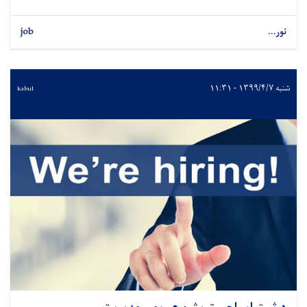
نور...
job
شنبه ۱۳۹۹/۴/۷ - ۱۱:۳۱
kabul