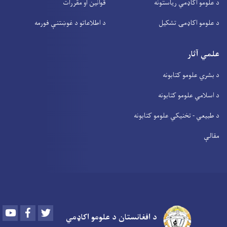
د علومو اکاډمي ریاستونه
قوانین او مقررات
د علومو اکاډمۍ تشکیل
د اطلاعاتو د غوښتنې فورمه
علمي آثار
د بشري علومو کتابونه
د اسلامي علومو کتابونه
د طبیعي - تخنیکي علومو کتابونه
مقالې
Youtube
Facebook
Twitter
د افغانستان د علومو اکاډمي