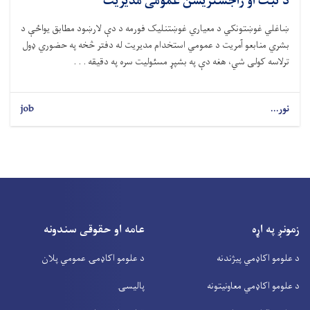
د ثبت او راجستریشن عمومی مدیریت
ښاغلي غوښتونکي د معياري غوښتنليک فورمه د دې لارښود مطابق يواځې د
بشري منابعو آمريت د عمومي استخدام مديريت له دفتر څخه په حضوري ډول
ترلاسه کولی شي، هغه دې په بشپړ مسئوليت سره په دقیقه . . .
نور...
job
زمونږ په اړه
عامه او حقوقی سندونه
د علومو اکاډمي پیژندنه
د علومو اکاډمۍ عمومي پلان
د علومو اکاډمي معاونیتونه
پالیسۍ