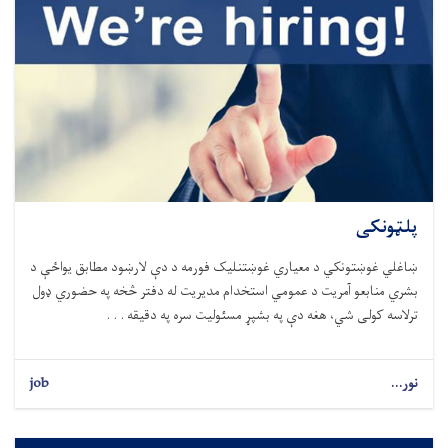
پلټونکی
ښاغلي غوښتونکي د معياري غوښتنليک فورمه د دې لارښود مطابق يواځې د
بشري منابعو آمريت د عمومي استخدام مديريت له دفتر څخه په حضوري ډول
ترلاسه کولی شي، هغه دې په بشپړ مسئوليت سره په دقیقه . . .
نور...
job