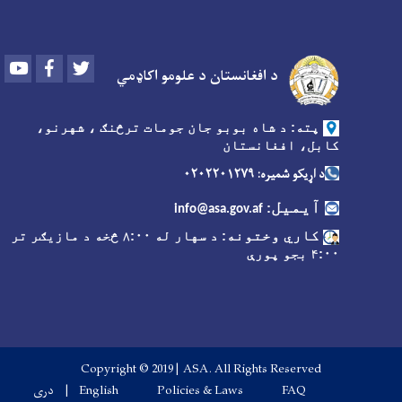
Youtube
Facebook
Twitter
د افغانستان د علومو اکاډمي
پته: د شاه بوبو جان جومات ترڅنګ ، شهرنو،
کابل، افغانستان
د اړیکو شمیره: ۰۲۰۲۲۰۱۲۷۹
آیمیل
:
info@asa.gov.af
کاري وختونه
: د سهار له ۸:۰۰ څخه د مازیګر تر
۴:۰۰ بجو پورې
Copyright © 2019 | ASA. All Rights Reserved
Footer menu
FAQ
Policies & Laws
English
دری