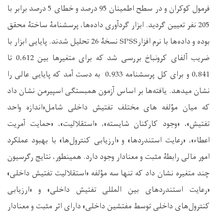
فرمول کوکران و در سطح اطمینان 95 درصد و خطای 5 درصد برابر با
205
نفر
تعیین گردید. ابزار گردآوری داده‌ها، پرسشنامۀ ساختۀ محقق‌
بوده و داده‌ها با نرم
‌افزار
SPSS
نسخۀ
26
تحلیل شدند. پایایی ابزار با
ضریب آلفای کرونباخ بررسی شد که برای متغیرها بین
0،612
تا
0،841
و برای کل پرسشنامه
0،933
به دست آمد که پایایی عالی را
نشان میدهد. یافته‌ها بر اساس آزمون همبستگی اسپیرمن نشان داد
که میان مؤلفه های مختلف تفتیش داخلی شامل«اندازه واحد
تفتیش»، «وجود کارکنان شایسته»، «استقلالیت»، «حمایت آمریت
اعطاء»، «رعایت استندردها» و «ارزیابی کنترول‌ها» با بهبود عملکرد
امور مالی رابطۀ مثبت و معنادار وجود دارد. همینطور، نتایج رگرسیون
چند متغیره نشان داد که تنها سه مؤلفه «استقلالیت تفتیش داخلی»
«رعایت استندردهای بین المللی تفتیش داخلی» و «ارزیابی
کنترول‌های داخلی توسط مفتشین داخلی» دارای اثر مثبت و معنادار