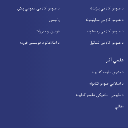
د علومو اکاډمي پیژندنه
د علومو اکاډمۍ عمومي پلان
د علومو اکاډمي معاونیتونه
پالیسۍ
د علومو اکاډمي ریاستونه
قوانین او مقررات
د علومو اکاډمۍ تشکیل
د اطلاعاتو د غوښتنې فورمه
علمي آثار
د بشري علومو کتابونه
د اسلامي علومو کتابونه
د طبیعي - تخنیکي علومو کتابونه
مقالې