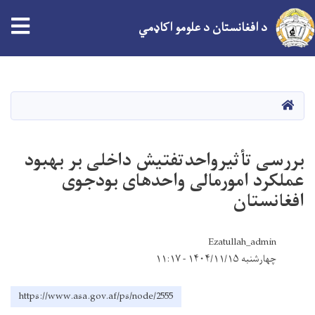
د افغانستان د علومو اکاډمي
اصلي
منځپانګه
دانګل
کور
بررسی تأثیرواحدتفتیش داخلی بر بهبود
عملکرد امورمالی واحدهای بودجوی
افغانستان
Ezatullah_admin
چهارشنبه ۱۴۰۴/۱۱/۱۵ - ۱۱:۱۷
https://www.asa.gov.af/ps/node/2555