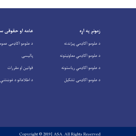
زمونږ په اړه
عامه او حقوقی س
د علومو اکاډمي پیژندنه
د علومو اکاډمۍ عموم
د علومو اکاډمي معاونیتونه
پالیسۍ
د علومو اکاډمي ریاستونه
قوانین او مقررات
د علومو اکاډمۍ تشکیل
د اطلاعاتو د غوښتنې 
Copyright © 2019 | ASA. All Rights Reserved