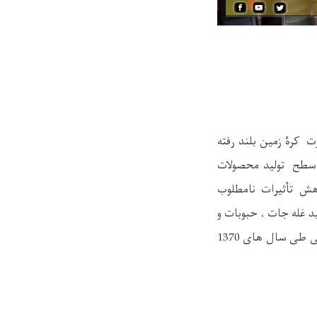
ت کرۀ زمین بلند رفته
سطح تولید محصولات
اهش
تأثیرات
نامطلوب
ید
غله جات
، حبوبات و
میوه جات ولایات پروان و کاپیسا مورد بررسی ومطالعه قرار گرفته تا اثرات ناگوار تغییرات اقلیمی طی سال های 1370