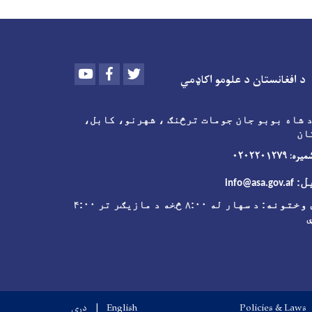
Youtube
Facebook
Twitter
د افغانستان د علومو اکاډمي
 شاه بوبو جان جومات ترڅنګ ، شهرنو، کابل،
ان
 ۰۲۰۲۲۰۱۲۷۹
ل
:
info@asa.gov.af
وختونه
: د سهار له ۸:۰۰ څخه د مازیګر تر ۴:۰۰
Policies & Laws
English
دری