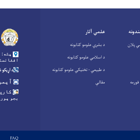
ندونه
علمي آثار
ي پلان
د بشري علومو کتابونه
پته: د
د اسلامي علومو کتابونه
افغانست
د طبیعي - تخنیکي علومو کتابونه
د اړیکو شمیره:
آیمی
فورمه
مقالې
کاري 
بجو پورې
Footer menu
FAQ