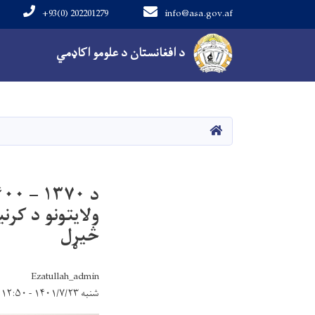
+93(0) 202201279
info@asa.gov.af
Main navigation
د افغانستان د علومو اکاډمي
کور
ولایتونو د کرن
څیړل
Ezatullah_admin
شنبه ۱۴۰۱/۷/۲۳ - ۱۲:۵۰