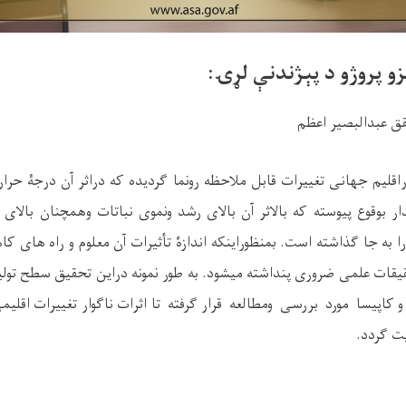
و پروژو د پېژندنې لړۍ:
 عبدالبصیر اعظم
اقلیم جهانی تغییرات قابل ملاحظه رونما گردیده که دراثر آن درجۀ حرار
ار بوقوع پیوسته که بالاثر آن بالای رشد ونموی نباتات
و
همچنان
بالای 
را به جا گذاشته است.
بمنظوراینکه
اندازۀ
تأثیرات
آن معلوم و راه های ک
قیقات علمی ضروری پنداشته میشود.
به
طور نمونه
دراین تحقیق
سطح تول