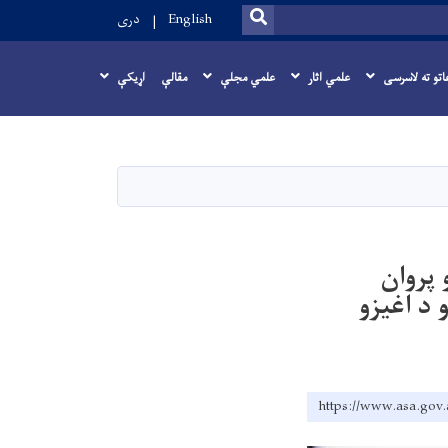
SEARCH
English
دری
اتو ته لاسرسی
علمي اثار
علمي مجلې
مقالې
اړيکې
او پروان
 د اغیزو
https://www.asa.gov.