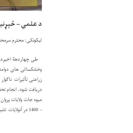
د علمي – څېړنیز
لیکونکی
:
محترم سرمحقق
طی
چهار
دهۀ اخیر
در
وخشکسالی
های
دوامد
زراعتی
تأثیرات
ناگوار 
دریافت شود، انجام تح
- 1400 در آنولایات تثبیت گردد.