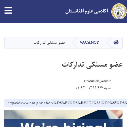
اکادمی علوم افغانستان
Skip
to
main
HOME
VACANCY
عضو مسلکی تدارکات
content
عضو مسلکی تدارکات
Ezatullah_admin
شنبه ۱۳۹۹/۴/۷ - ۱۱:۴۲
https://www.asa.gov.af/dr/%D8%B9%D8%B6%D9%88-%D9