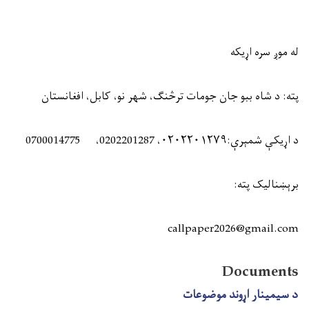
له موږ سره اړيکه
پته: د شاه ببو جان جومات ترڅنګ، شهر نو، کابل، افغانستان
د اړیکې شمېرې:
۰۲۰۲۲۰۱۲۷۹
، 0202201287، 0700014775
برېښنالیک پته:
callpaper2026@gmail.com
Documents
د سیمینار اړوند موضوعات