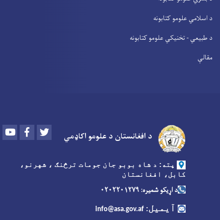
د اسلامي علومو کتابونه
د طبیعي - تخنیکي علومو کتابونه
مقالې
Youtube
Facebook
Twitter
د افغانستان د علومو اکاډمي
پته: د شاه بوبو جان جومات ترڅنګ ، شهرنو،
کابل، افغانستان
د اړیکو شمیره: ۰۲۰۲۲۰۱۲۷۹
آیمیل
:
info@asa.gov.af