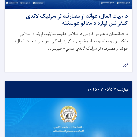
د «بیت المال؛ عوائد او مصارف» تر سرلیک لاندې
کنفرانس لپاره د مقالو غوښتنه
د افغانستان د علومو اکاډمي د اسلامي علومو معاونیت اړوند د اسلامي
بانکدارۍ او معاصرو مسایلو څېړنیز مرکز په پام کې لري چې د «بیت المال؛
عوائد او مصارف» تر سرلیک لاندې علمي - څېړنیز . . .
نور...
چهارشنبه ۱۴۰۵/۵/۷ - ۱۰:۲۵