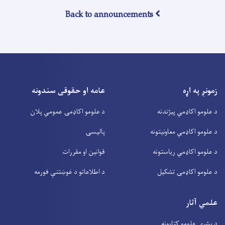
Back to announcements
زمونږ په اړه
عامه او حقوقی سندونه
د علومو اکاډمي پیژندنه
د علومو اکاډمۍ عمومي پلان
د علومو اکاډمي معاونیتونه
پالیسۍ
د علومو اکاډمي ریاستونه
قوانین او مقررات
د علومو اکاډمۍ تشکیل
د اطلاعاتو د غوښتنې فورمه
علمي آثار
د بشري علومو کتابونه