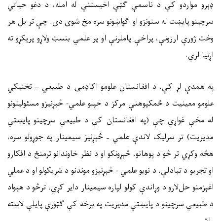
ډېرو مواردو کې د ناسمې ګټې
اخیستنې له امله، د دغو حیاتي
سرچینو پايښت له ستونزو او ګواښونو سره مخ شوی دی. چې تر بل هر
وخت ژورې ارزونې، پراخې پاملرنې او پر علمي بنسټ ولاړو پرېکړو ته
اړتیا لري.
په همدې لړ کې، د افغانستان علومو اکاډمۍ د طبیعي – تخنیکي
علومو معینیت د ځمکپوهنې مرکز د خپلو علمي- څېړنیزو مسئولیتونو
له مخې غواړي چې (په افغانستان کې د طبیعي سرچینو پايښتي
مدیریت) تر سرلیک لاندې علمي ـ څېړنیز سيمینار په جوړولو سره،
هڅه وکړي تر څو د پوهانو، څېړونکو او د نظر خاوندانو ترمنځ د افکارو
او تجربو د تبادلې، د نویو علمي - څېړنېزو موندنو د شریکولو او د عملي
اغېزمنو حل
لارو د وړاندې کولو لپاره سيمينار داير کړي، ترڅو د هېواد
د طبیعي سرچینو د پايښتي مدیریت په برخه کې ګټورې پایلې لاسته