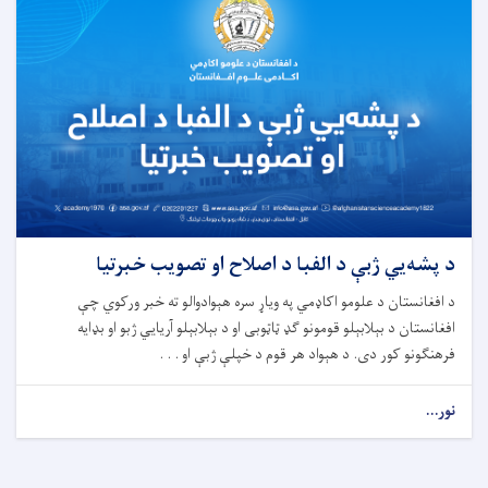
د پشه‌یي ژبې د الفبا د اصلاح او تصویب خبرتیا
د افغانستان د علومو اکاډمي په ویاړ سره هېوادوالو ته خبر ورکوي چې
افغانستان د بېلابېلو قومونو ګډ ټاټوبی او د بېلابېلو آریایي ژبو او بډایه
فرهنګونو کور دی. د هېواد هر قوم د خپلې ژبې او . . .
نور...