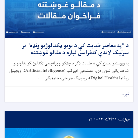
د "په معاصر طبابت کې د نویو ټکنالوژیو ونډه" تر
سرلیک لاندې کنفرانس لپاره د مقالو غوښتنه
په وروستیو لسیزو کې د طبابت ډګر د چټکو او پرله‌پسې ټکنالوژیکو بدلونونو
شاهد پاتې شوی دی. مصنوعي ځیرکتیا (Artificial Intelligence)، ډیجیټل
روغتیا (Digital Health)، روبوټیک جراحي، جنیټیکي . . .
نور...
چهارشنبه ۱۴۰۵/۴/۳۱ - ۱۴:۹