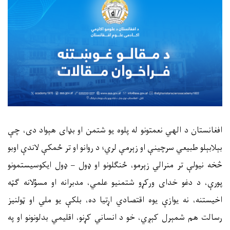
افغانستان د الهي نعمتونو له پلوه یو شتمن او بډای هېواد دی، چې
بېلابېلو طبیعي سرچینې او زېرمې لري؛ د روانو او تر ځمکې لاندې اوبو
څخه نیولې تر منرالي زېرمو، ځنګلونو او ډول – ډول ایکوسیستمونو
پورې، د دغو خدای ورکړو شتمنیو علمي، مدبرانه او مسؤلانه ګټه
اخیستنه، نه یوازې یوه اقتصادي اړتیا ده، بلکې یو ملي او ټولنیز
رسالت هم شمېرل کېږي، خو د انساني کړنو، اقلیمي بدلونونو او په