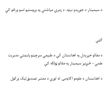
د سيمينار د جوړېدو نېټه: د زمري میاشتې په وروستيو لسو ورځو کې
ګټې
د مقالو خپرېدل په افغانستان کې د طبیعي سرچینو پايښتي مديريت
علمي – څېړنیز سيمینار په مقالو ټولګه کې
د افغانستان د علومو اکاډمۍ له لوري د معتبر تصدیق
لیک ورکول