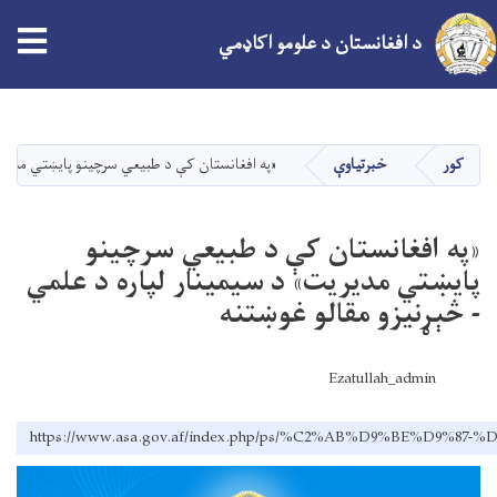
د افغانستان د علومو اکاډمي
اصلي
منځپانګه
دانګل
کور
خبرتیاوې
«په افغانستان کې د طبیعي سرچینو پايښتي مدیریت
«په افغانستان کې د طبیعي سرچینو
پايښتي مدیریت» د سیمینار لپاره د علمي
- څېړنیزو مقالو غوښتنه
Ezatullah_admin
https://www.asa.gov.af/index.php/ps/%C2%AB%D9%