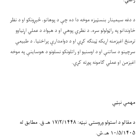
راشي.
د دغه سيمینار بنسټیزه موخه دا ده چې د پوهانو، څېړونکو او د نظر
خاوندانو په راټولولو سره، د نظري پوهې او د هېواد د عملي اړتیاوو
ترمنځ اغېزمنه اړیکه ټینګه کړي او د دوامدارې پراختیا، د طبیعي
سرچینو د ساتنې او د اوسنیو او راتلونکو نسلونو د هوساینې په موخه
اغېزمن او عملي ګامونه پورته کړي.
مهمې نېټې
د مقالو د استولو وروستۍ نېټه:
۱۴۴۸
/
۲
/
۱۷
هـ.ق. مطابق له
۱۴۰۵
/
۵
/
۱۰
هـ.ش.