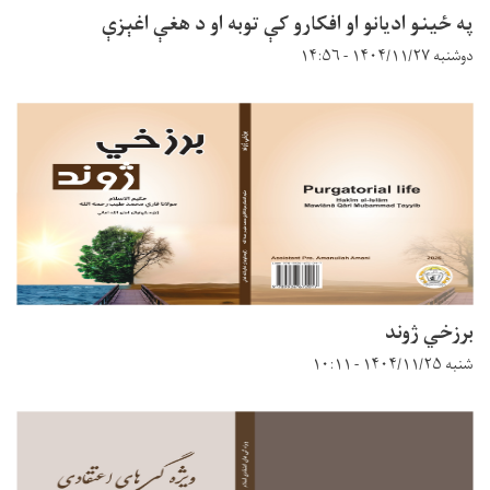
په ځینو ادیانو او افکارو کې توبه او د هغې اغېزې
دوشنبه ۱۴۰۴/۱۱/۲۷ - ۱۴:۵۶
برزخي ژوند
شنبه ۱۴۰۴/۱۱/۲۵ - ۱۰:۱۱