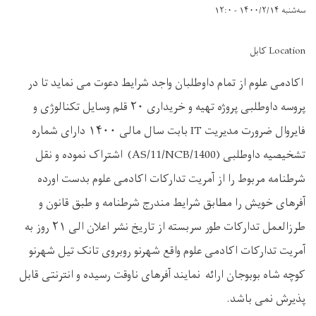
سه‌شنبه ۱۴۰۰/۲/۱۴ - ۱۲:۰
Location کابل
اکادمی علوم از تمام داوطلبان واجد شرایط دعوت می نماید تا در
پروسه داوطلبی پروژه تهیه و خریداری ۲۰ قلم وسایل تکنالوژی و
فایروال ضرورت مدیریت IT بابت سال مالی ۱۴۰۰ دارای شماره
تشخیصیه داوطلبی (AS/11/NCB/1400) اشتراک نموده و نقل
شرطنامه مربوط را از آمریت تدارکات اکادمی علوم بدست اورده
آفرهای خویش را مطابق شرایط مندرج شرطنامه و طبق قانون و
طرزالعمل تدارکات طور سربسته از تاریخ نشر اعلان الی ۲۱ روز به
آمریت تدارکات اکادمی علوم واقع شهرنو روبروی تانک تیل شهرنو
کوچه شاه بوبوجان ارائه نمایند آفرهای ناوقت رسیده و انترنتی قابل
پذیرش نمی باشد.