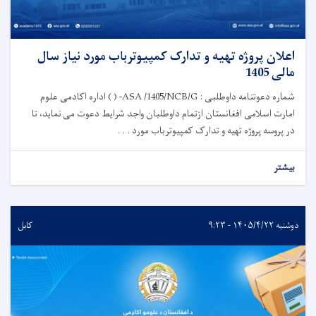
اعلان پروژه تهیه و تدارک کمپیوترباب مورد نیاز سال
مالی 1405
شماره دعوتنامه داوطلبی : ASA /1405/NCB/G- ( ) اداره اکادمی علوم
امارت اسلامی افغانستان ازتمام داوطلبان واجد شرایط دعوت می نماید، تا
در پروسه پروژه تهیه و تدارک کمپیوترباب مورد . . .
بیشتر
دوشنبه ۱۴۰۵/۴/۲۲ - ۹:۲۳
کابل