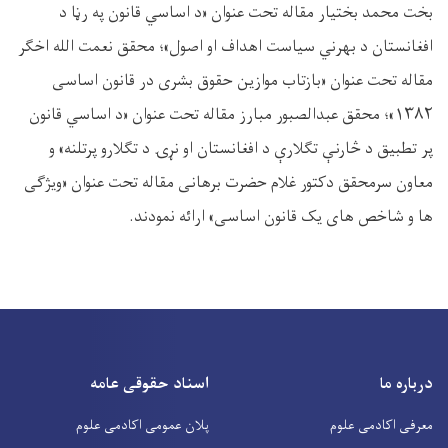
بخت محمد بختیار مقاله تحت عنوان «د اساسي قانون په رڼا د
افغانستان د بهرني سیاست اهداف او اصول»؛ محقق نعمت الله اخگر
مقاله تحت عنوان «بازتاب موازین حقوق بشری در قانون اساسی
۱۳۸۲»؛ محقق عبدالصبور مبارز مقاله تحت عنوان «د اساسي قانون
پر تطبیق د څارنې تګلارې د افغانستان او نړۍ د تګلارو پرتلنه» و
معاون سرمحقق دکتور غلام حضرت برهانی مقاله تحت عنوان «ویژگی
ها و شاخص های یک قانون اساسی» ارائه نمودند.
درباره ما
اسناد حقوقی عامه
معرفی اکادمی علوم
پلان عمومی اکادمی علوم