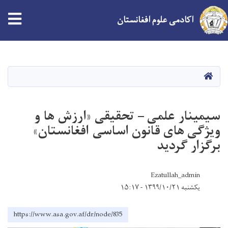
اکادمی علوم افغانستان
Skip
to
main
HOME
content
سیمینار علمی – تحقیقی «ارزش ها و
ویژگی های قانون اساسی افغانستان»
برگزار گردید
Ezatullah_admin
یکشنبه ۱۳۹۹/۱۰/۲۱ - ۱۵:۱۷
https://www.asa.gov.af/dr/node/835