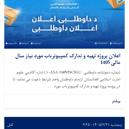
اعلان پروژه تهیه و تدارک کمپیوترباب مورد نیاز سال
مالی 1405
شماره دعوتنامه داوطلبی : ASA /1405/NCB/G- ( ) اداره اکادمی علوم
امارت اسلامی افغانستان ازتمام داوطلبان واجد شرایط دعوت می نماید، تا
در پروسه پروژه تهیه و تدارک کمپیوترباب مورد . . .
بیشتر
پنجشنبه ۱۴۰۵/۲/۳۱ - ۹:۴۵
کابل