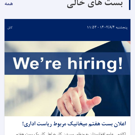
بست های خالی
همه
پنجشنبه ۱۴۰۲/۸/۴ - ۱۱:۵۳
کابل
اعلان بست هفتم میخانیک مربوط ریاست اداری!
اکادمی علوم افغانستان به منظور سپردن کار به اهل کار یک بست هفتم