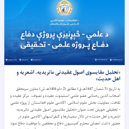
«تحلیل مقایسوی اصول عقیدتی ماتریدیه، اشعریه و
اهل حدیث»
به تاریخ (3 شعبان 1447هـ ق) مطابق (2 دلو 1404هـ ش) معاون سرمحقق
اصحاب الدین رحمانی عضو علمي انستیتوت عقیده و تصوف، مرکز عقیده و
ثقافت، معاونیت بخش علوم اسلامی، اکادمی علوم افغانستان از پروژه علمي
– تحقیقی خویش تحت عنوان «تحلیل مقایسوی اصول عقیدتی ماتریدیه،
اشعریه و اهل حدیث» در تالار سمینارها و کنفرانسهای اکادمی علوم در
حضور داشت اعضای محترم کمیسیون دفاع و محققین با موفقیت دفاع نمود